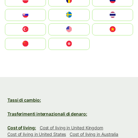
Polska
România
Россия
Slovensko
Ruoŧŧa
ไทย
Türkiye
United States
Vietnam
中国
中國香港特別行政區
Tassi di cambio:
Trasferimenti internazionali di denaro:
Cost of living:
Cost of living in United Kingdom
Cost of living in United States
Cost of living in Australia