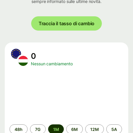
sempre informato sulle ultime novità.
Traccia il tasso di cambio
0
Nessun cambiamento
Periodo
48h
7G
1M
6M
12M
5A
di