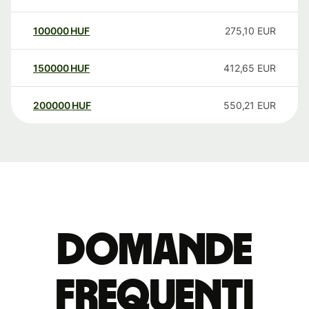
100000
HUF
275,10
EUR
150000
HUF
412,65
EUR
200000
HUF
550,21
EUR
Domande
Frequenti