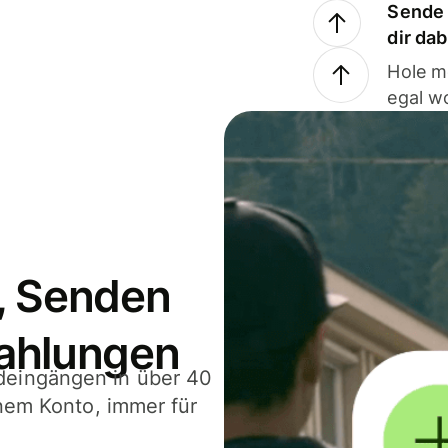
Sende 
dir da
Hole m
egal w
, Senden
ahlungen
deingängen in über 40
inem Konto, immer für