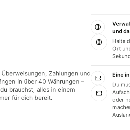
Verwal
und da
Halte 
Ort und
Sekund
i Überweisungen, Zahlungen und
Eine i
ängen in über 40 Währungen –
Du mus
 du brauchst, alles in einem
Aufsch
mer für dich bereit.
oder h
machen
Ausland