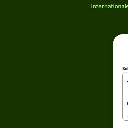
internationa
Be