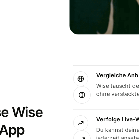
Vergleiche Anb
Wise tauscht d
ohne versteckt
se Wise
Verfolge Live-
-App
Du kannst dein
jederzeit anseh