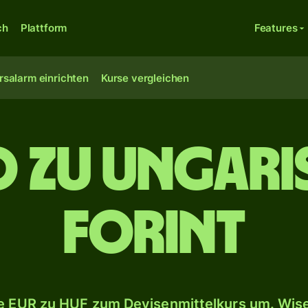
ch
Plattform
Features
rsalarm einrichten
Kurse vergleichen
o zu ungar
Forint
 EUR zu HUF zum Devisenmittelkurs um. Wise