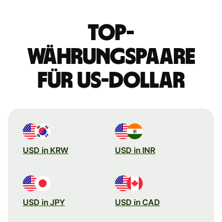
Top-
Währungspaare
für US-Dollar
USD in KRW
USD in INR
USD in JPY
USD in CAD