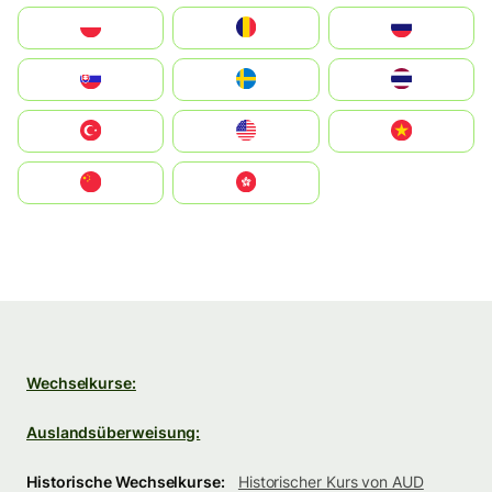
Polska
România
Россия
Slovensko
Ruoŧŧa
ไทย
Türkiye
United States
Vietnam
中国
中國香港特別行政區
Wechselkurse:
Auslandsüberweisung:
Historische Wechselkurse:
Historischer Kurs von AUD