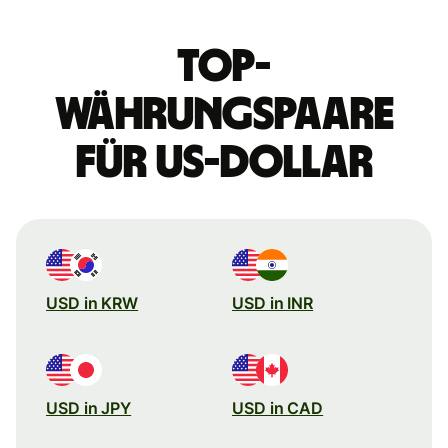
Top-
Währungspaare
für US-Dollar
USD in KRW
USD in INR
USD in JPY
USD in CAD