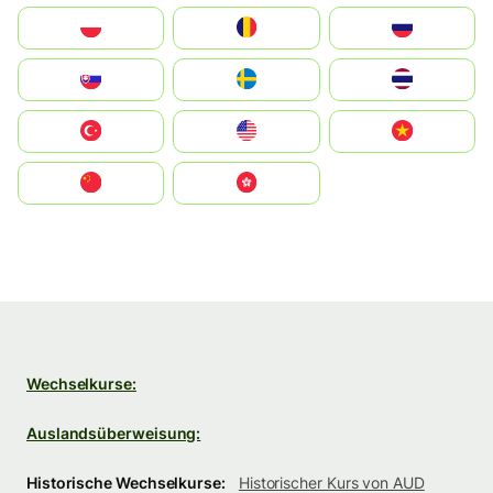
Polska
România
Россия
Slovensko
Ruoŧŧa
ไทย
Türkiye
United States
Vietnam
中国
中國香港特別行政區
Wechselkurse:
Auslandsüberweisung:
Historische Wechselkurse:
Historischer Kurs von AUD