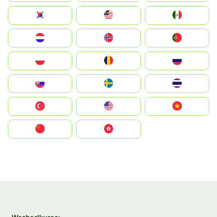
South Korea
Malay
Mexico
Nederland
Norge
Portugal
Polska
România
Россия
Slovensko
Ruoŧŧa
ไทย
Türkiye
United States
Vietnam
中国
中國香港特別行政區