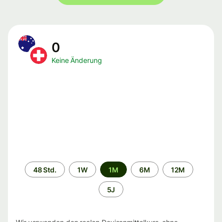
0
Keine Änderung
Zeitraum
48 Std.
1W
1M
6M
12M
5J