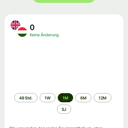
0
Keine Änderung
Zeitraum
48 Std.
1W
1M
6M
12M
5J