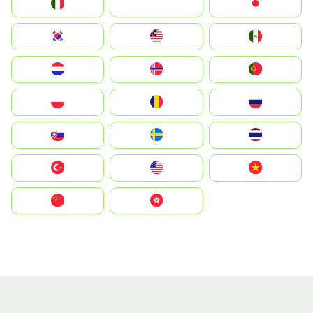
Italia
JA
Japan
South Korea
Malay
Mexico
Nederland
Norge
Portugal
Polska
România
Россия
Slovensko
Ruoŧŧa
ไทย
Türkiye
United States
Vietnam
中国
中國香港特別行政區