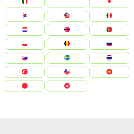
Italia
JA
Japan
South Korea
Malay
Mexico
Nederland
Norge
Portugal
Polska
România
Россия
Slovensko
Ruoŧŧa
ไทย
Türkiye
United States
Vietnam
中国
中國香港特別行政區