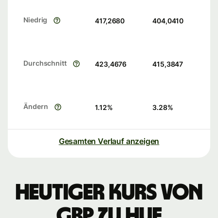
Niedrig
417,2680
404,0410
Durchschnitt
423,4676
415,3847
Ändern
1.12
%
3.28
%
Gesamten Verlauf anzeigen
Heutiger Kurs von
GBP zu HUF