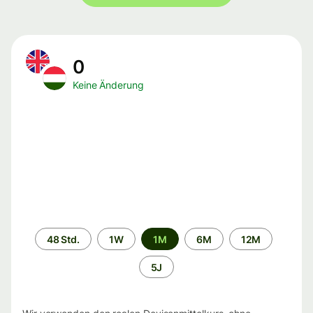
0
Keine Änderung
Zeitraum
48 Std.
1W
1M
6M
12M
5J