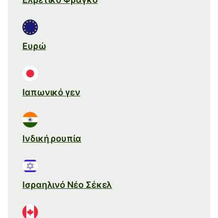
Ευρώ
Ιαπωνικό γεν
Ινδική ρουπία
Ισραηλινό Νέο Σέκελ