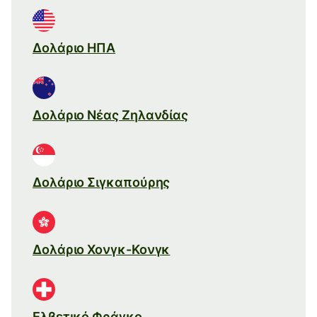
Δολάριο ΗΠΑ
Δολάριο Νέας Ζηλανδίας
Δολάριο Σιγκαπούρης
Δολάριο Χονγκ-Κονγκ
Ελβετικό Φράγκο