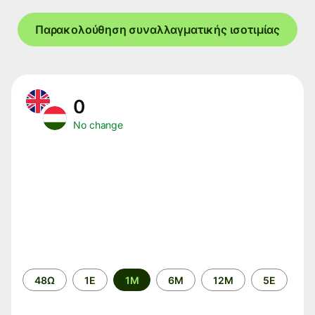
Παρακολούθηση συναλλαγματικής ισοτιμίας
0
No change
Time
48Ω
1Ε
1M
6M
12M
5Ε
period