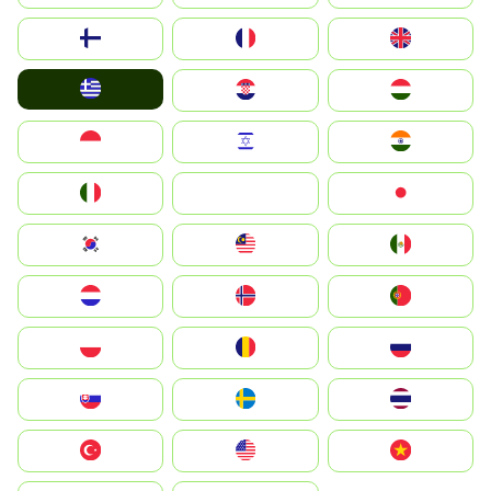
Suomi
France
United Kingdom
Greece
Hrvatska
Magyarország
Indonesia
Israel
India
Italia
JA
Japan
South Korea
Malay
Mexico
Nederland
Norge
Portugal
Polska
România
Россия
Slovensko
Ruoŧŧa
ไทย
Türkiye
United States
Vietnam