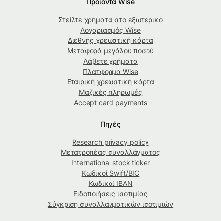
Προϊόντα Wise
Στείλτε χρήματα στο εξωτερικό
Λογαριασμός Wise
Διεθνής χρεωστική κάρτα
Μεταφορά μεγάλου ποσού
Λάβετε χρήματα
Πλατφόρμα Wise
Εταιρική χρεωστική κάρτα
Μαζικές πληρωμές
Accept card payments
Πηγές
Research privacy policy
Μετατροπέας συναλλάγματος
International stock ticker
Κωδικοί Swift/BIC
Κωδικοί IBAN
Ειδοποιήσεις ισοτιμίας
Σύγκριση συναλλαγματικών ισοτιμιών