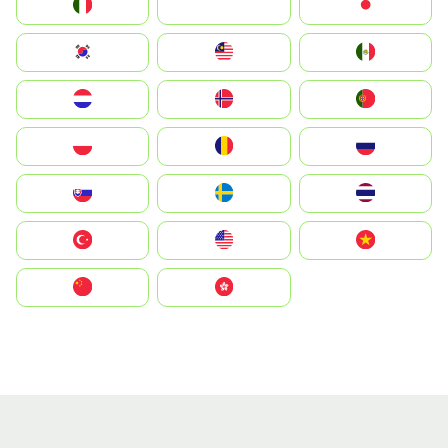
Italia
JA
Japan
South Korea
Malay
Mexico
Nederland
Norge
Portugal
Polska
România
Россия
Slovensko
Ruoŧŧa
ไทย
Türkiye
United States
Vietnam
中国
中國香港特別行政區