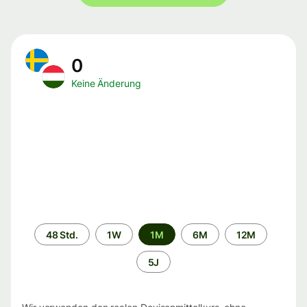
0
Keine Änderung
Zeitraum
48 Std.
1W
1M
6M
12M
5J