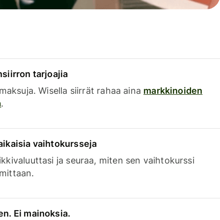
siirron tarjoajia
a maksuja. Wisella siirrät rahaa aina
markkinoiden
a
.
aikaisia vaihtokursseja
kkivaluuttasi ja seuraa, miten sen vaihtokurssi
mittaan.
en. Ei mainoksia.