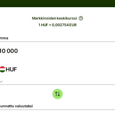
Markkinoiden keskikurssi
1 HUF = 0,002754 EUR
umma
HUF
unnettu valuutaksi