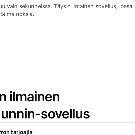
uu vain sekunneissa. Täysin ilmainen sovellus, jossa
viä mainoksia.
n ilmainen
unnin-sovellus
rron tarjoajia