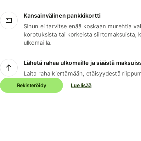
Kansainvälinen pankkikortti
Sinun ei tarvitse enää koskaan murehtia va
korotuksista tai korkeista siirtomaksuista,
ulkomailla.
Lähetä rahaa ulkomaille ja säästä maksuis
Laita raha kiertämään, etäisyydestä riippu
Rekisteröidy
Lue lisää