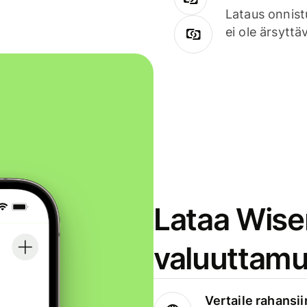
Lataus onnist
ei ole ärsyttä
Lataa Wise
valuuttamu
Vertaile rahansii