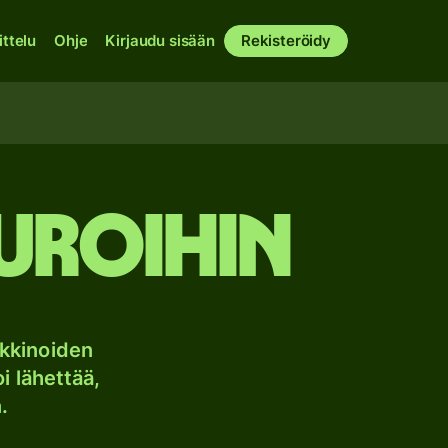
ittelu
Ohje
Kirjaudu sisään
Rekisteröidy
euroihin
kkinoiden
i lähettää,
.