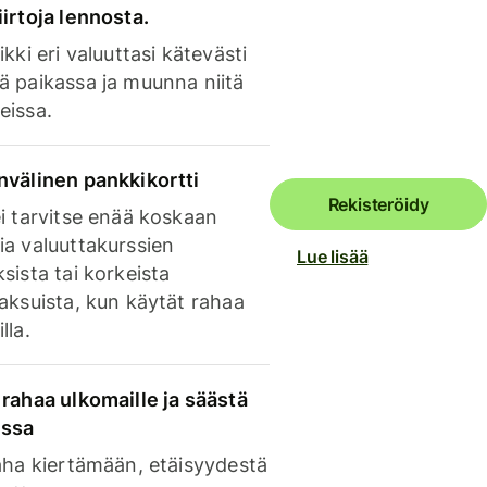
irtoja lennosta.
ikki eri valuuttasi kätevästi
ä paikassa ja muunna niitä
eissa.
nvälinen pankkikortti
Rekisteröidy
i tarvitse enää koskaan
ia valuuttakurssien
Lue lisää
sista tai korkeista
aksuista, kun käytät rahaa
lla.
rahaa ulkomaille ja säästä
issa
aha kiertämään, etäisyydestä