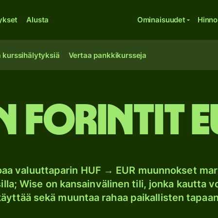
ykset
Alusta
Ominaisuudet
Hinno
 kurssihälytyksiä
Vertaa pankkikursseja
 forintit 
joaa valuuttaparin HUF → EUR muunnokset mar
lla; Wise on kansainvälinen tili, jonka kautta vo
käyttää sekä muuntaa rahaa paikallisten tapaan