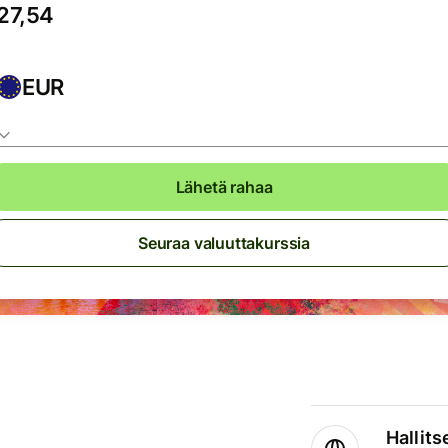
EUR
Lähetä rahaa
Seuraa valuuttakurssia
Hallits