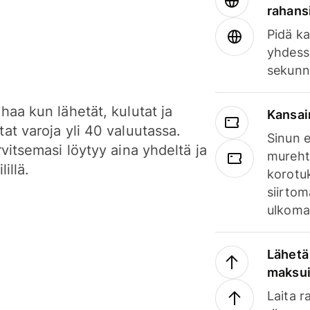
rahansi
Pidä ka
yhdess
sekunn
haa kun lähetät, kulutat ja
Kansai
at varoja yli 40 valuutassa.
Sinun e
rvitsemasi löytyy aina yhdeltä ja
mureht
lillä.
korotuk
siirtom
ulkomai
Lähetä 
maksu
Laita r