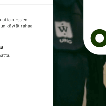
luuttakurssien
 kun käytät rahaa
sa
matta.