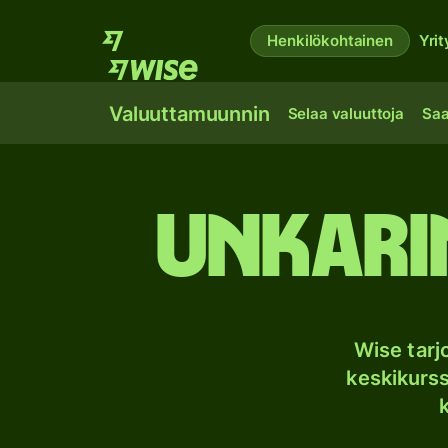
Henkilökohtainen
Yrit
Valuuttamuunnin
Selaa valuuttoja
Saa
Unkarin
Wise tar
keskikurssi