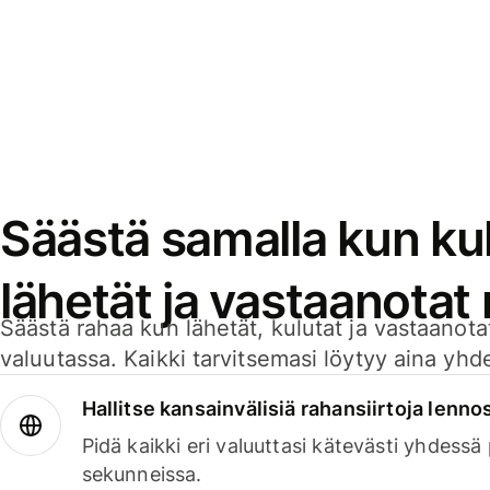
Säästä samalla kun kul
lähetät ja vastaanotat
Säästä rahaa kun lähetät, kulutat ja vastaanotat
valuutassa. Kaikki tarvitsemasi löytyy aina yhdelt
Hallitse kansainvälisiä rahansiirtoja lenno
Pidä kaikki eri valuuttasi kätevästi yhdessä
sekunneissa.