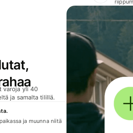
riippum
utat,
 rahaa
 varoja yli 40
ä ja samalta tilillä.
sta.
 paikassa ja muunna niitä