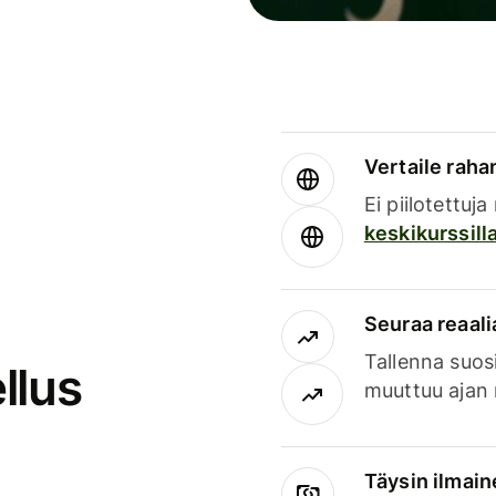
Vertaile rahan
Ei piilotettuj
keskikurssill
Seuraa reaali
Tallenna suosi
llus
muuttuu ajan 
Täysin ilmain