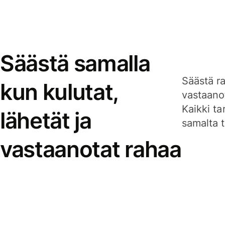
Säästä samalla
Säästä ra
kun kulutat,
vastaanot
Kaikki ta
lähetät ja
samalta ti
vastaanotat rahaa