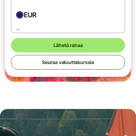
EUR
Lähetä rahaa
Seuraa valuuttakurssia