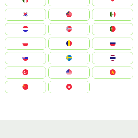
Italia
JA
Japan
South Korea
Malay
Mexico
Nederland
Norge
Portugal
Polska
România
Россия
Slovensko
Ruoŧŧa
ไทย
Türkiye
United States
Vietnam
中国
中國香港特別行政區