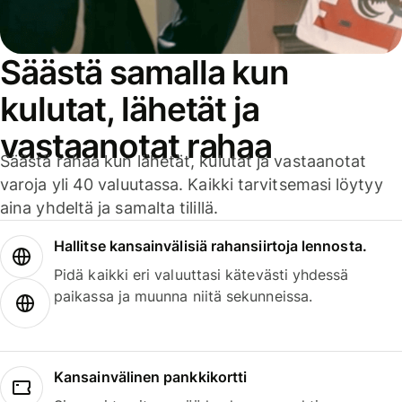
Säästä samalla kun
kulutat, lähetät ja
vastaanotat rahaa
Säästä rahaa kun lähetät, kulutat ja vastaanotat
varoja yli 40 valuutassa. Kaikki tarvitsemasi löytyy
aina yhdeltä ja samalta tilillä.
Hallitse kansainvälisiä rahansiirtoja lennosta.
Pidä kaikki eri valuuttasi kätevästi yhdessä
paikassa ja muunna niitä sekunneissa.
Kansainvälinen pankkikortti