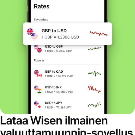
Lataa Wisen ilmainen
valuuttamuunnin-sovellus