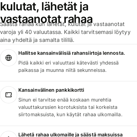
kulutat, lähetät ja
vastaanotat rahaa
Säästä rahaa kun lähetät, kulutat ja vastaanotat
varoja yli 40 valuutassa. Kaikki tarvitsemasi löytyy
aina yhdeltä ja samalta tilillä.
Hallitse kansainvälisiä rahansiirtoja lennosta.
Pidä kaikki eri valuuttasi kätevästi yhdessä
paikassa ja muunna niitä sekunneissa.
Kansainvälinen pankkikortti
Sinun ei tarvitse enää koskaan murehtia
valuuttakurssien korotuksista tai korkeista
siirtomaksuista, kun käytät rahaa ulkomailla.
Lähetä rahaa ulkomaille ja säästä maksuissa