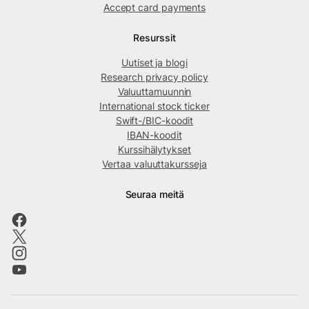
Accept card payments
Resurssit
Uutiset ja blogi
Research privacy policy
Valuuttamuunnin
International stock ticker
Swift-/BIC-koodit
IBAN-koodit
Kurssihälytykset
Vertaa valuuttakursseja
Seuraa meitä