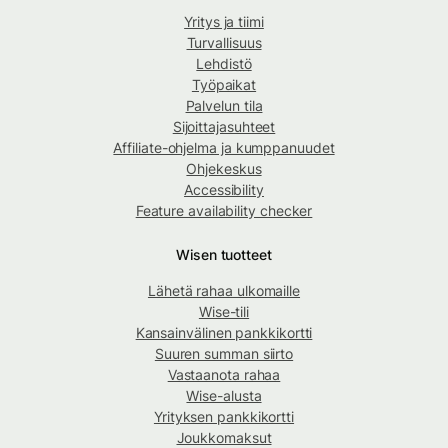
Yritys ja tiimi
Turvallisuus
Lehdistö
Työpaikat
Palvelun tila
Sijoittajasuhteet
Affiliate-ohjelma ja kumppanuudet
Ohjekeskus
Accessibility
Feature availability checker
Wisen tuotteet
Lähetä rahaa ulkomaille
Wise-tili
Kansainvälinen pankkikortti
Suuren summan siirto
Vastaanota rahaa
Wise-alusta
Yrityksen pankkikortti
Joukkomaksut