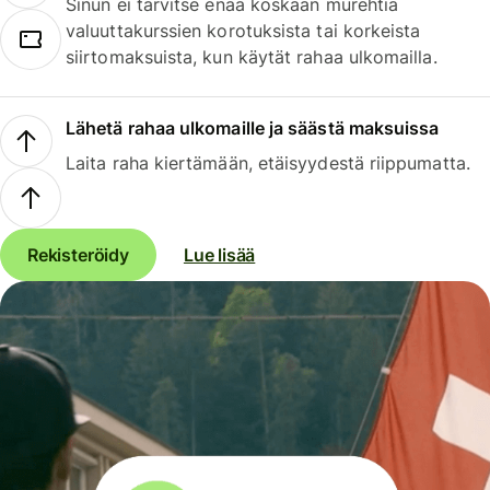
Sinun ei tarvitse enää koskaan murehtia
valuuttakurssien korotuksista tai korkeista
siirtomaksuista, kun käytät rahaa ulkomailla.
Lähetä rahaa ulkomaille ja säästä maksuissa
Laita raha kiertämään, etäisyydestä riippumatta.
Rekisteröidy
Lue lisää