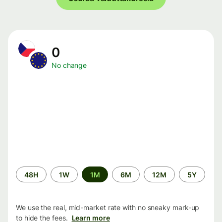
0
No change
Time
48H
1W
1M
6M
12M
5Y
period
We use the real, mid-market rate with no sneaky mark-up
to hide the fees.
Learn more