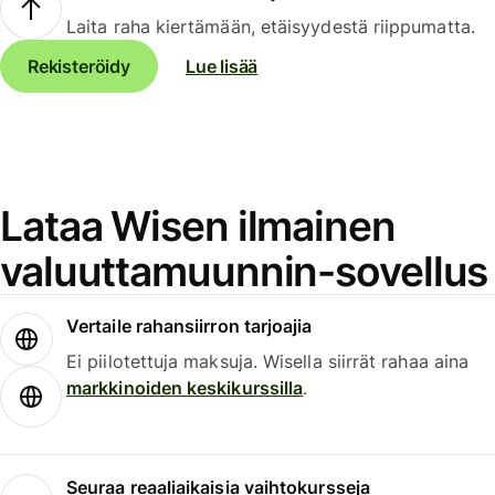
Laita raha kiertämään, etäisyydestä riippumatta.
Rekisteröidy
Lue lisää
Lataa Wisen ilmainen
valuuttamuunnin-sovellus
Vertaile rahansiirron tarjoajia
Ei piilotettuja maksuja. Wisella siirrät rahaa aina
markkinoiden keskikurssilla
.
Seuraa reaaliaikaisia vaihtokursseja