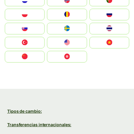
Nederland
Norge
Portugal
Polska
România
Россия
Slovensko
Ruoŧŧa
ไทย
Türkiye
United States
Vietnam
中国
中國香港特別行政區
Tipos de cambio:
Transferencias internacionales: