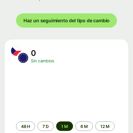
Haz un seguimiento del tipo de cambio
0
Sin cambios
Periodo
48 H
7 D
1 M
6 M
12 M
de