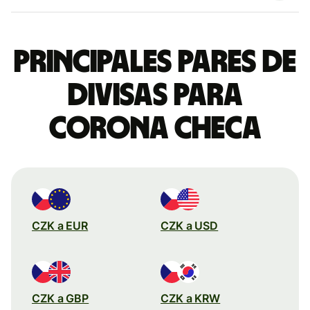
Principales pares de
divisas para
corona checa
CZK a EUR
CZK a USD
CZK a GBP
CZK a KRW