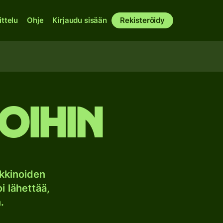
ittelu
Ohje
Kirjaudu sisään
Rekisteröidy
roihin
kkinoiden
i lähettää,
.