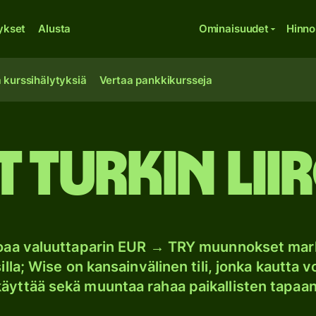
ykset
Alusta
Ominaisuudet
Hinno
 kurssihälytyksiä
Vertaa pankkikursseja
 Turkin lii
joaa valuuttaparin EUR → TRY muunnokset mar
lla; Wise on kansainvälinen tili, jonka kautta vo
käyttää sekä muuntaa rahaa paikallisten tapaan