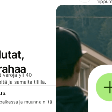
riippum
utat,
 rahaa
 varoja yli 40
ä ja samalta tilillä.
sta.
 paikassa ja muunna niitä