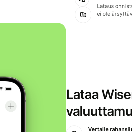
Lataus onnist
ei ole ärsyttä
Lataa Wise
valuuttamu
Vertaile rahansii