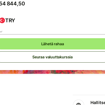
TRY
Lähetä rahaa
Seuraa valuuttakurssia
Hallits