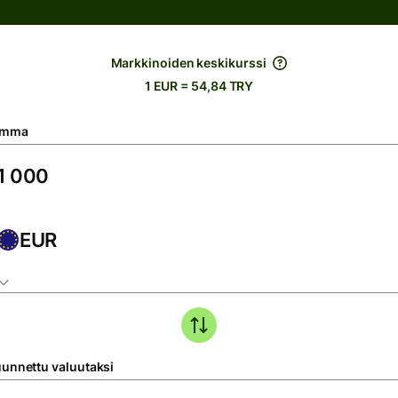
Markkinoiden keskikurssi
1 EUR = 54,84 TRY
umma
EUR
unnettu valuutaksi