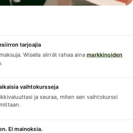
siirron tarjoajia
a maksuja. Wisella siirrät rahaa aina
markkinoiden
a
.
aikaisia vaihtokursseja
kkivaluuttasi ja seuraa, miten sen vaihtokurssi
mittaan.
en. Ei mainoksia.