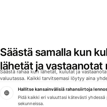
Säästä samalla kun kul
lähetät ja vastaanotat
Säästä rahaa kun lähetät, kulutat ja vastaanotat
valuutassa. Kaikki tarvitsemasi löytyy aina yhdelt
Hallitse kansainvälisiä rahansiirtoja lenno
Pidä kaikki eri valuuttasi kätevästi yhdessä
sekunneissa.