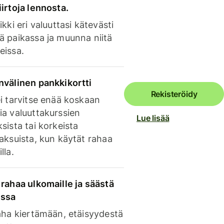
irtoja lennosta.
ikki eri valuuttasi kätevästi
ä paikassa ja muunna niitä
eissa.
nvälinen pankkikortti
Rekisteröidy
i tarvitse enää koskaan
ia valuuttakurssien
Lue lisää
sista tai korkeista
aksuista, kun käytät rahaa
lla.
rahaa ulkomaille ja säästä
issa
aha kiertämään, etäisyydestä