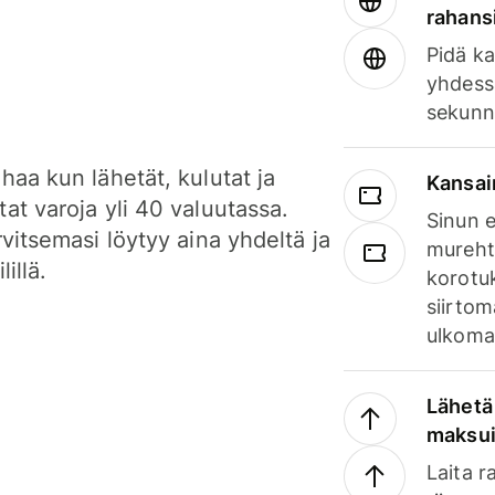
rahansi
Pidä ka
yhdess
sekunn
haa kun lähetät, kulutat ja
Kansai
at varoja yli 40 valuutassa.
Sinun e
rvitsemasi löytyy aina yhdeltä ja
mureht
lillä.
korotuk
siirtom
ulkomai
Lähetä 
maksu
Laita r