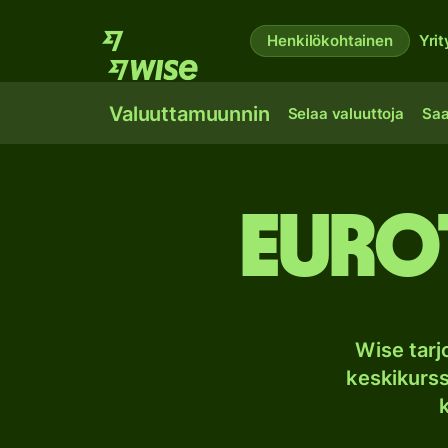
Henkilökohtainen
Yrit
Valuuttamuunnin
Selaa valuuttoja
Saa
Eurot
Wise tar
keskikurssi