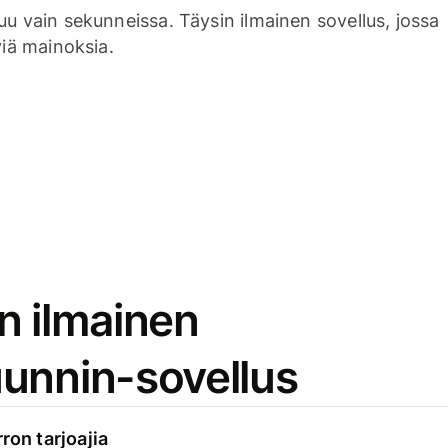
uu vain sekunneissa. Täysin ilmainen sovellus, jossa
viä mainoksia.
n ilmainen
unnin-sovellus
rron tarjoajia