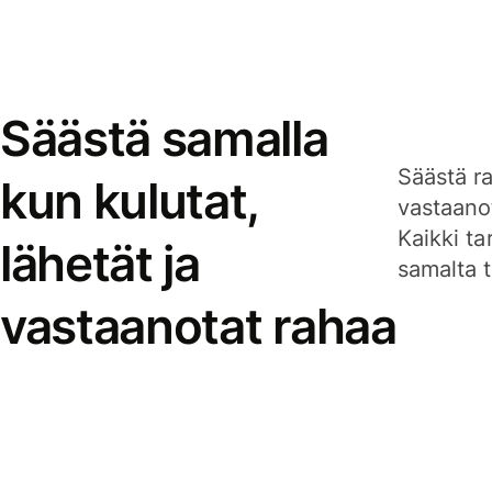
Säästä samalla
Säästä ra
kun kulutat,
vastaanot
Kaikki ta
lähetät ja
samalta ti
vastaanotat rahaa