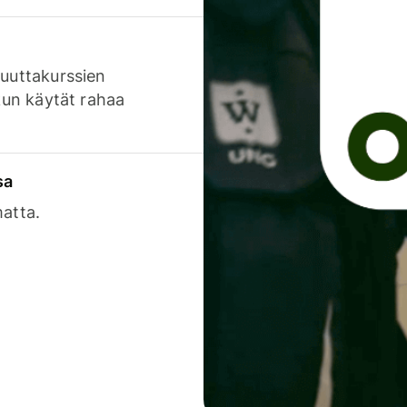
luuttakurssien
 kun käytät rahaa
sa
matta.