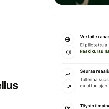
Vertaile rahan
Ei piilotettuj
keskikurssill
Seuraa reaali
Tallenna suosi
llus
muuttuu ajan 
Täysin ilmain