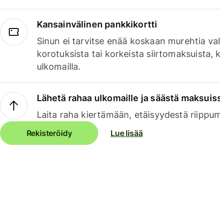
Kansainvälinen pankkikortti
Sinun ei tarvitse enää koskaan murehtia va
korotuksista tai korkeista siirtomaksuista,
ulkomailla.
Lähetä rahaa ulkomaille ja säästä maksuis
Laita raha kiertämään, etäisyydestä riippu
Rekisteröidy
Lue lisää