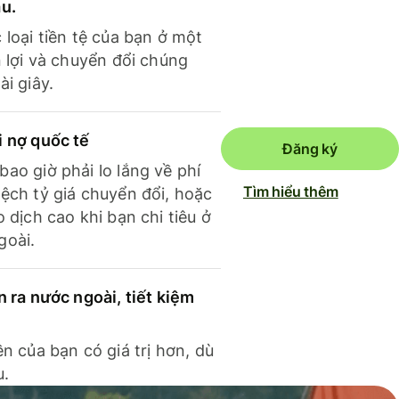
ầu.
 loại tiền tệ của bạn ở một
n lợi và chuyển đổi chúng
ài giây.
i nợ quốc tế
Đăng ký
ao giờ phải lo lắng về phí
Tìm hiểu thêm
ệch tỷ giá chuyển đổi, hoặc
o dịch cao khi bạn chi tiêu ở
goài.
n ra nước ngoài, tiết kiệm
ền của bạn có giá trị hơn, dù
u.