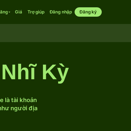
năng
Giá
Trợ giúp
Đăng nhập
Đăng ký
 Nhĩ Kỳ
 là tài khoản
 như người địa