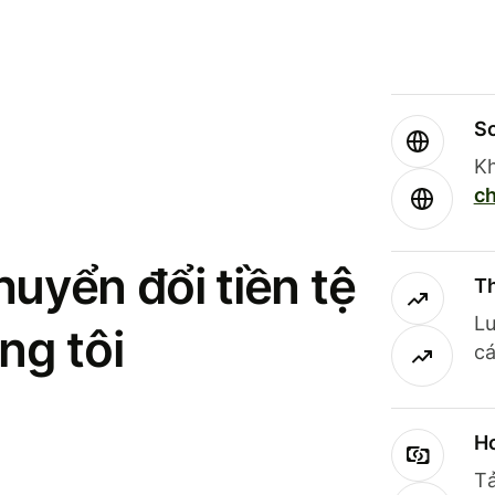
So
Kh
ch
uyển đổi tiền tệ
Th
Lư
ng tôi
cá
Ho
Tả