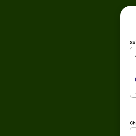
Số 
Ch