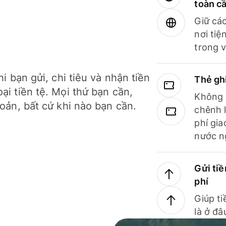
toàn c
Giữ các
nơi tiệ
trong v
hi bạn gửi, chi tiêu và nhận tiền
Thẻ gh
ại tiền tệ. Mọi thứ bạn cần,
Không b
hoản, bất cứ khi nào bạn cần.
chênh l
phí gia
nước n
Gửi tiề
phí
Giúp ti
là ở đâ