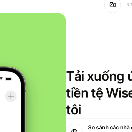
kh
Tải xuống 
tiền tệ Wi
tôi
So sánh các nhà 