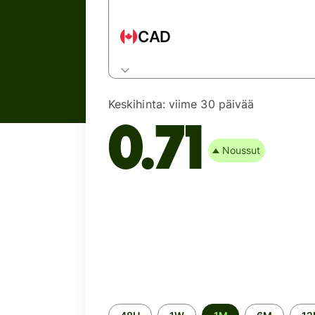
CAD
Keskihinta:
viime 30 päivää
0.71
Noussut
Time