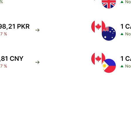
 %
No
98,21 PKR
1 C
07 %
No
,81 CNY
1 C
07 %
No