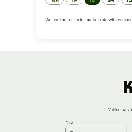
48H
1W
1M
6M
1
period
We use the real, mid-market rate with no sne
K
Valitse päiv
Day