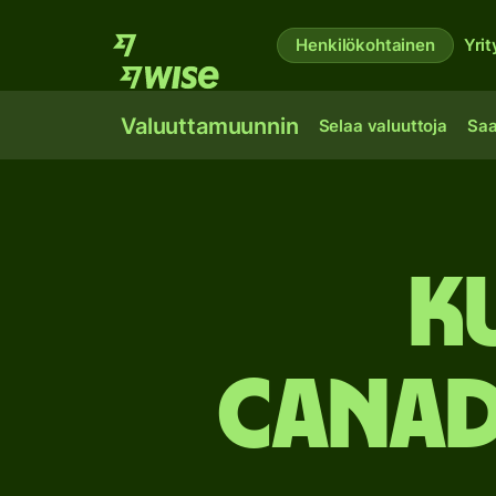
Henkilökohtainen
Yrit
Valuuttamuunnin
Selaa valuuttoja
Saa
K
Canadi