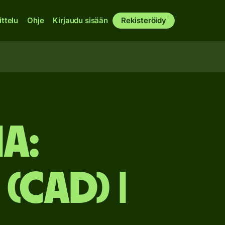
ittelu
Ohje
Kirjaudu sisään
Rekisteröidy
a:
(CAD) |