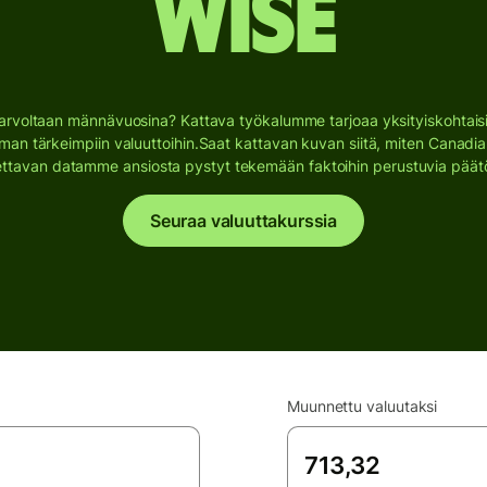
Wise
rvoltaan männävuosina? Kattava työkalumme tarjoaa yksityiskohtaisia ​
an tärkeimpiin valuuttoihin.
Saat kattavan kuvan siitä, miten Canadia
ttavan datamme ansiosta pystyt tekemään faktoihin perustuvia päät
Seuraa valuuttakurssia
Muunnettu valuutaksi