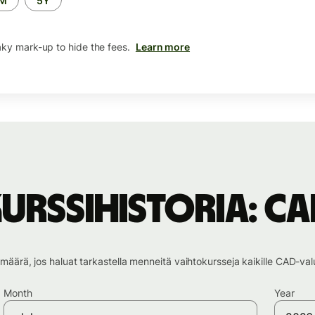
2M
5Y
aky mark-up to hide the fees.
Learn more
urssihistoria: C
ämäärä, jos haluat tarkastella menneitä vaihtokursseja kaikille CAD-valu
Month
Year