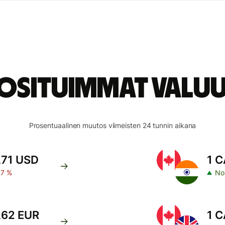
uosituimmat valuu
Prosentuaalinen muutos viimeisten 24 tunnin aikana
,71 USD
1 C
07 %
No
,62 EUR
1 C