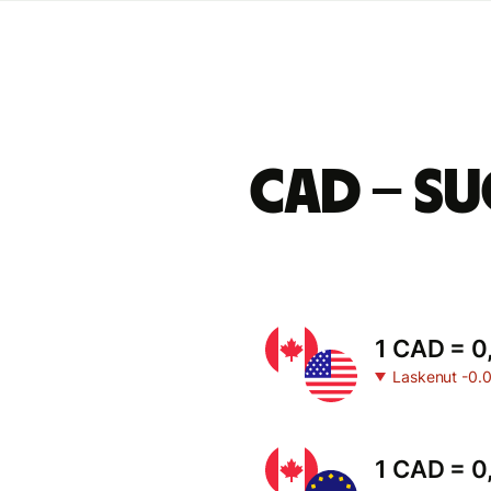
CAD – s
1 CAD = 0
Laskenut -0.
1 CAD = 0