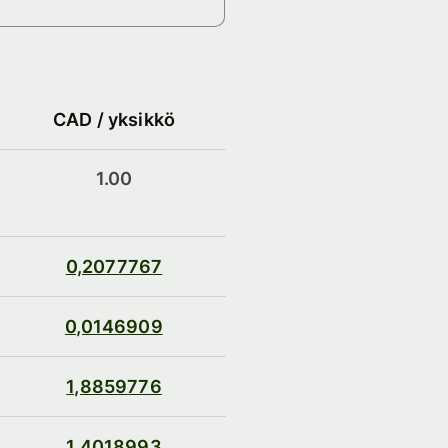
CAD / yksikkö
1.00
0,2077767
0,0146909
1,8859776
1,4018993