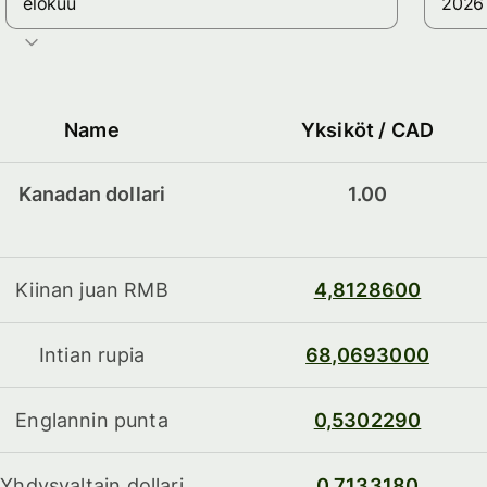
elokuu
Name
Yksiköt / CAD
Kanadan dollari
1.00
Kiinan juan RMB
4,8128600
Intian rupia
68,0693000
Englannin punta
0,5302290
Yhdysvaltain dollari
0,7133180