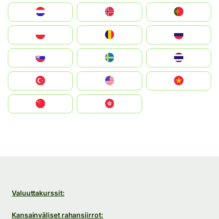
Nederland
Norge
Portugal
Polska
România
Россия
Slovensko
Ruoŧŧa
ไทย
Türkiye
United States
Vietnam
中国
中國香港特別行政區
Valuuttakurssit:
Kansainväliset rahansiirrot: