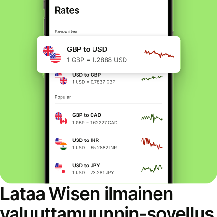
Lataa Wisen ilmainen
valuuttamuunnin-sovellus