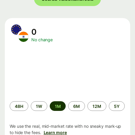
0
No change
Time
48H
1W
1M
6M
12M
5Y
period
We use the real, mid-market rate with no sneaky mark-up
to hide the fees.
Learn more