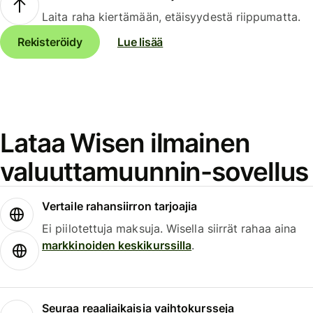
Laita raha kiertämään, etäisyydestä riippumatta.
Rekisteröidy
Lue lisää
Lataa Wisen ilmainen
valuuttamuunnin-sovellus
Vertaile rahansiirron tarjoajia
Ei piilotettuja maksuja. Wisella siirrät rahaa aina
markkinoiden keskikurssilla
.
Seuraa reaaliaikaisia vaihtokursseja