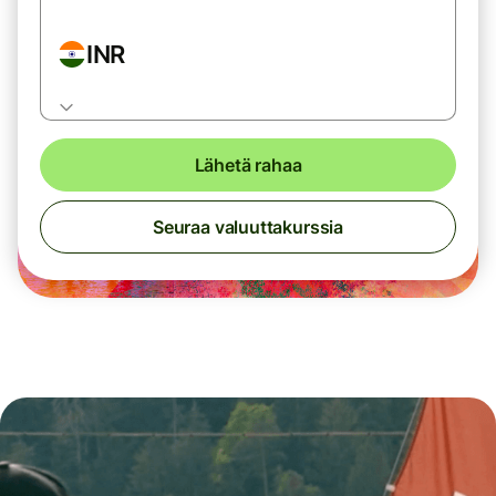
INR
Lähetä rahaa
Seuraa valuuttakurssia