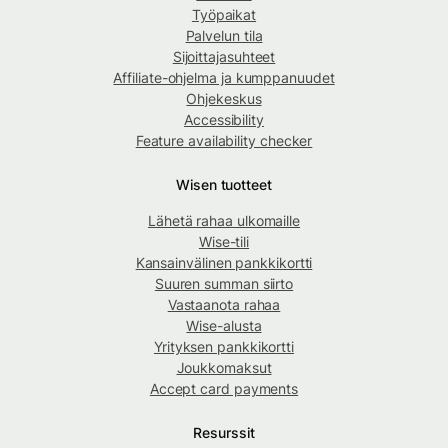
Työpaikat
Palvelun tila
Sijoittajasuhteet
Affiliate-ohjelma ja kumppanuudet
Ohjekeskus
Accessibility
Feature availability checker
Wisen tuotteet
Lähetä rahaa ulkomaille
Wise-tili
Kansainvälinen pankkikortti
Suuren summan siirto
Vastaanota rahaa
Wise-alusta
Yrityksen pankkikortti
Joukkomaksut
Accept card payments
Resurssit