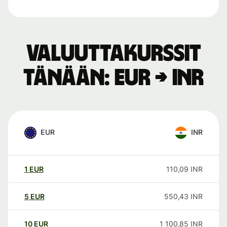
Valuuttakurssit
tänään: EUR → INR
EUR
INR
1
EUR
110,09
INR
5
EUR
550,43
INR
10
EUR
1 100,85
INR