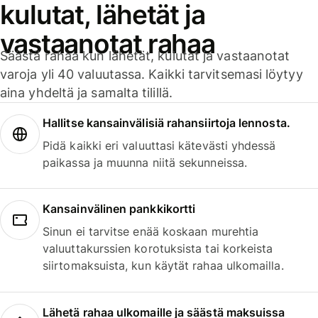
kulutat, lähetät ja
vastaanotat rahaa
Säästä rahaa kun lähetät, kulutat ja vastaanotat
varoja yli 40 valuutassa. Kaikki tarvitsemasi löytyy
aina yhdeltä ja samalta tilillä.
Hallitse kansainvälisiä rahansiirtoja lennosta.
Pidä kaikki eri valuuttasi kätevästi yhdessä
paikassa ja muunna niitä sekunneissa.
Kansainvälinen pankkikortti
Sinun ei tarvitse enää koskaan murehtia
valuuttakurssien korotuksista tai korkeista
siirtomaksuista, kun käytät rahaa ulkomailla.
Lähetä rahaa ulkomaille ja säästä maksuissa