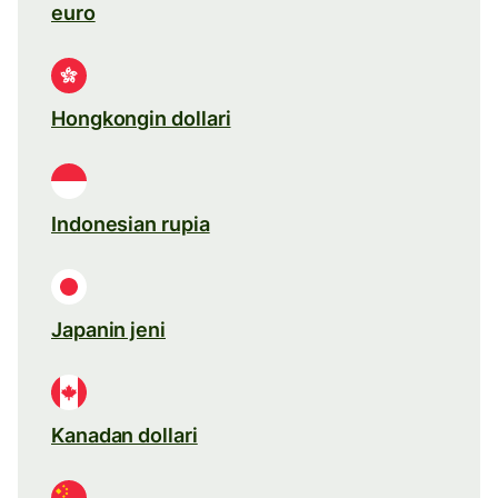
euro
Hongkongin dollari
Indonesian rupia
Japanin jeni
Kanadan dollari