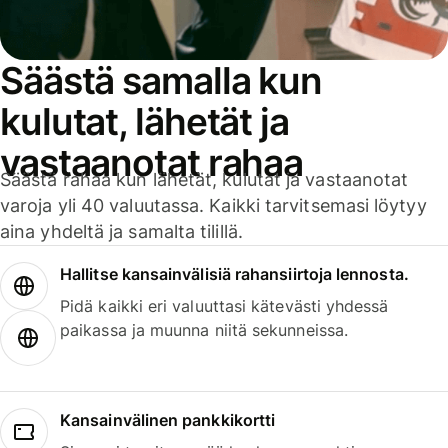
Säästä samalla kun
kulutat, lähetät ja
vastaanotat rahaa
Säästä rahaa kun lähetät, kulutat ja vastaanotat
varoja yli 40 valuutassa. Kaikki tarvitsemasi löytyy
aina yhdeltä ja samalta tilillä.
Hallitse kansainvälisiä rahansiirtoja lennosta.
Pidä kaikki eri valuuttasi kätevästi yhdessä
paikassa ja muunna niitä sekunneissa.
Kansainvälinen pankkikortti