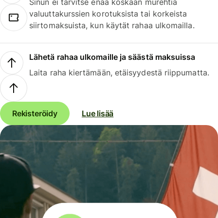
Sinun ei tarvitse enää koskaan murehtia
valuuttakurssien korotuksista tai korkeista
siirtomaksuista, kun käytät rahaa ulkomailla.
Lähetä rahaa ulkomaille ja säästä maksuissa
Laita raha kiertämään, etäisyydestä riippumatta.
Rekisteröidy
Lue lisää