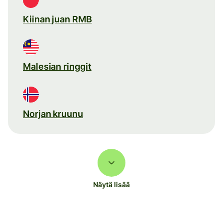
Kiinan juan RMB
Malesian ringgit
Norjan kruunu
Näytä lisää