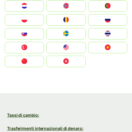
Nederland
Norge
Portugal
Polska
România
Россия
Slovensko
Ruoŧŧa
ไทย
Türkiye
United States
Vietnam
中国
中國香港特別行政區
Tassi di cambio:
Trasferimenti internazionali di denaro: