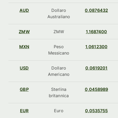
AUD
Dollaro
0,0876432
Australiano
ZMW
ZMW
1,1687400
MXN
Peso
1,0612300
Messicano
USD
Dollaro
0,0619201
Americano
GBP
Sterlina
0,0458989
britannica
EUR
Euro
0,0535755