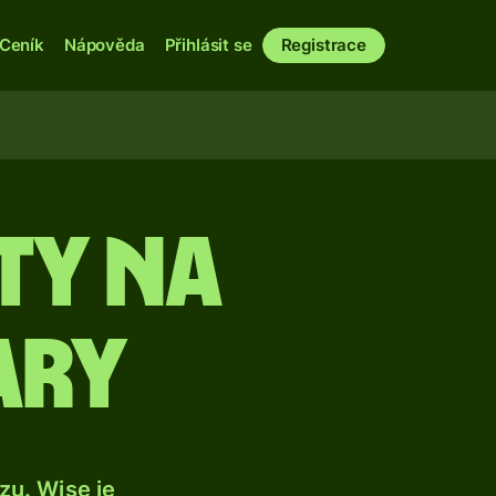
Ceník
Nápověda
Přihlásit se
Registrace
ty na
ary
u. Wise je