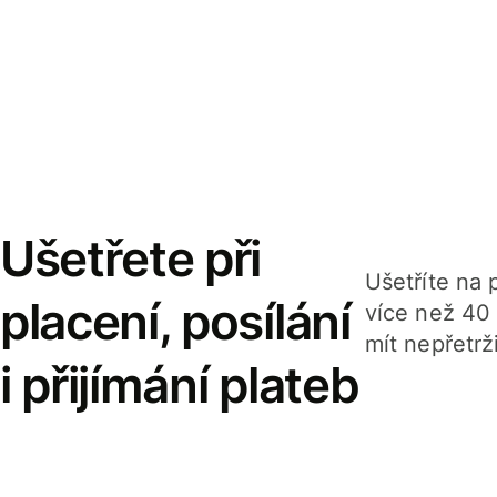
Ušetřete při
Ušetříte na p
placení, posílání
více než 40
mít nepřetrž
i přijímání plateb