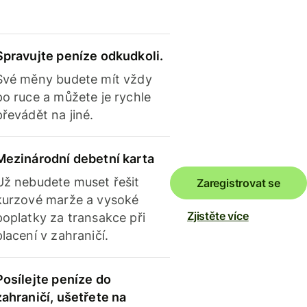
Spravujte peníze odkudkoli.
Své měny budete mít vždy
po ruce a můžete je rychle
převádět na jiné.
Mezinárodní debetní karta
Už nebudete muset řešit
Zaregistrovat se
kurzové marže a vysoké
Zjistěte více
poplatky za transakce při
placení v zahraničí.
Posílejte peníze do
zahraničí, ušetřete na