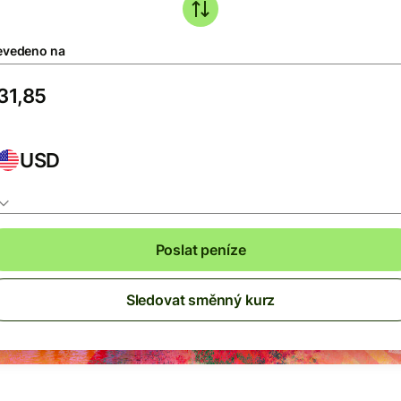
evedeno na
USD
Poslat peníze
Sledovat směnný kurz