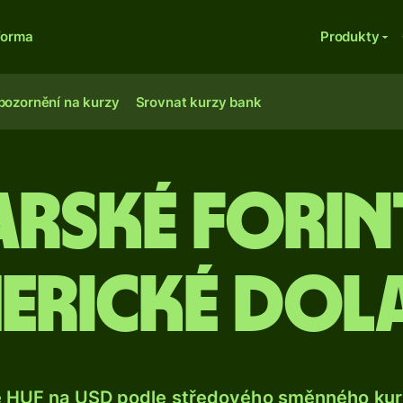
forma
Produkty
pozornění na kurzy
Srovnat kurzy bank
rské forin
erické dol
e HUF na USD podle středového směnného kurz