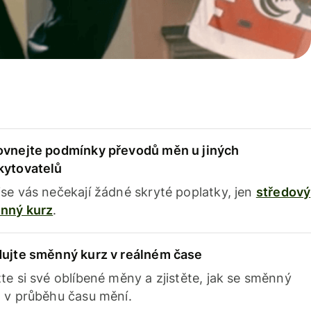
ovnejte podmínky převodů měn u jiných
kytovatelů
se vás nečekají žádné skryté poplatky, jen
středový
nný kurz
.
dujte směnný kurz v reálném čase
te si své oblíbené měny a zjistěte, jak se směnný
 v průběhu času mění.