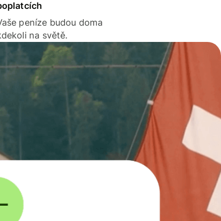
poplatcích
Vaše peníze budou doma
kdekoli na světě.