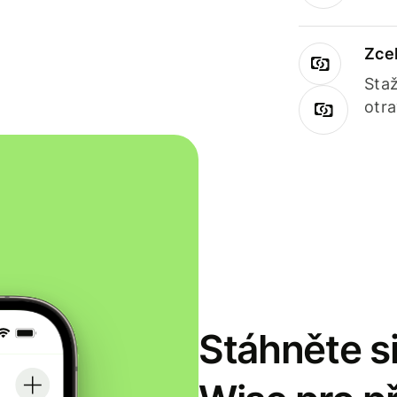
Zce
Staž
otr
Stáhněte si