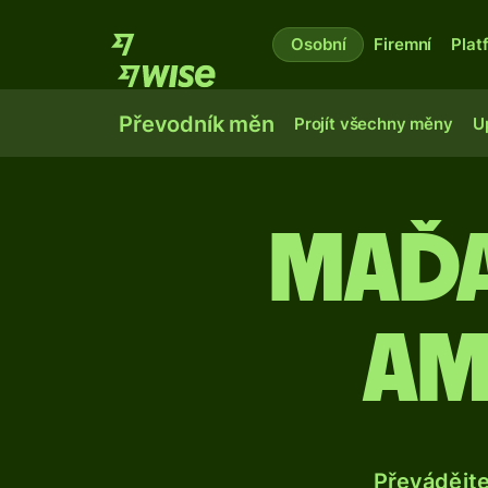
Osobní
Firemní
Plat
Převodník měn
Projít všechny měny
U
Maďa
am
Převádějt