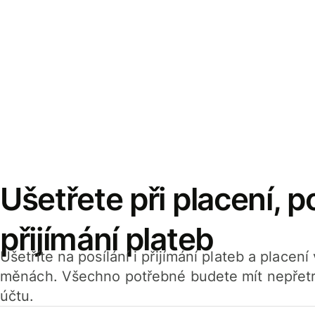
Ušetřete při placení, po
přijímání plateb
Ušetříte na posílání i přijímání plateb a placen
měnách. Všechno potřebné budete mít nepřetr
účtu.