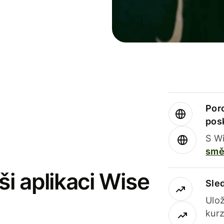
Por
pos
S Wi
smě
i aplikaci Wise
Sle
Ulož
kurz