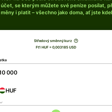
účet, se kterým můžete své peníze posílat, p
é měny i platit – všechno jako doma, ať jste kdek
Středový směnný kurz
Ft1 HUF = 0,003185 USD
stka
HUF