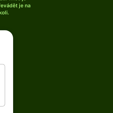
řevádět je na
oli.