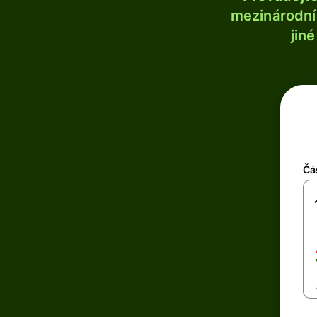
mezinárodní 
jin
Čá