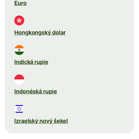
Euro
Hongkongský dolar
Indická rupie
Indonéská rupie
Izraelský nový šekel