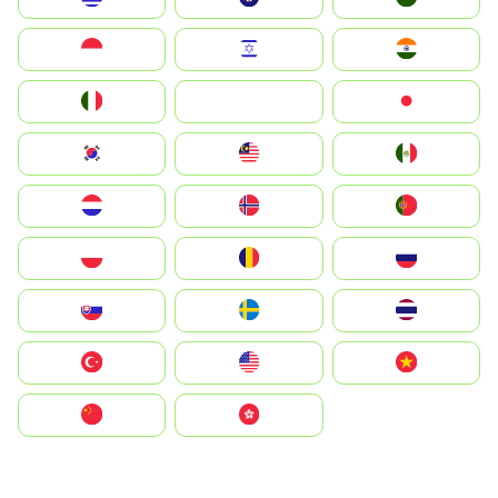
Indonesia
Israel
India
Italia
JA
Japan
South Korea
Malay
Mexico
Nederland
Norge
Portugal
Polska
România
Россия
Slovensko
Ruoŧŧa
ไทย
Türkiye
United States
Vietnam
中国
中國香港特別行政區