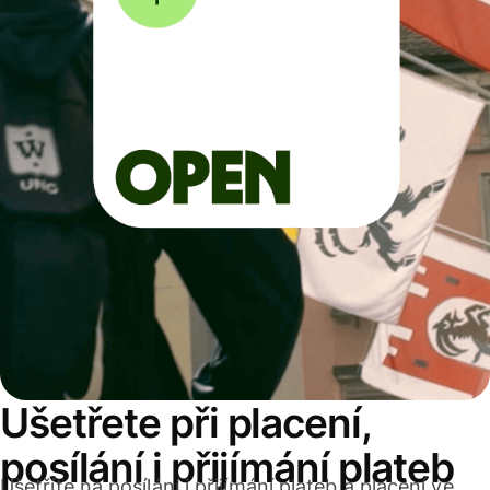
Ušetřete při placení,
posílání i přijímání plateb
Ušetříte na posílání i přijímání plateb a placení ve