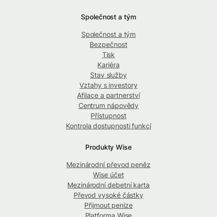
Společnost a tým
Společnost a tým
Bezpečnost
Tisk
Kariéra
Stav služby
Vztahy s investory
Afilace a partnerství
Centrum nápovědy
Přístupnost
Kontrola dostupnosti funkcí
Produkty Wise
Mezinárodní převod peněz
Wise účet
Mezinárodní debetní karta
Převod vysoké částky
Přijmout peníze
Platforma Wise