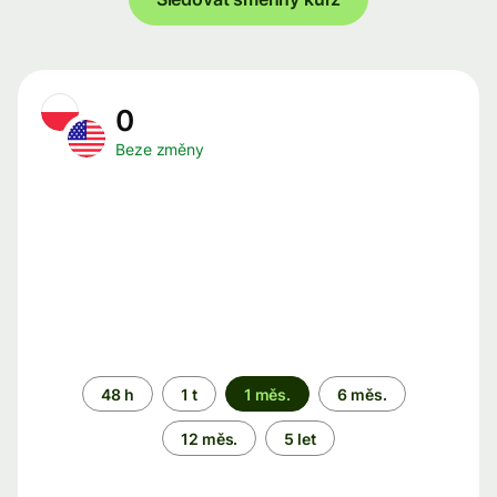
0
Beze změny
Časové
48 h
1 t
1 měs.
6 měs.
období
12 měs.
5 let