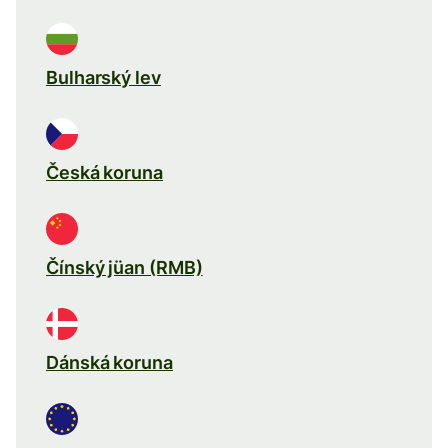
Bulharský lev
Česká koruna
Čínský jüan (RMB)
Dánská koruna