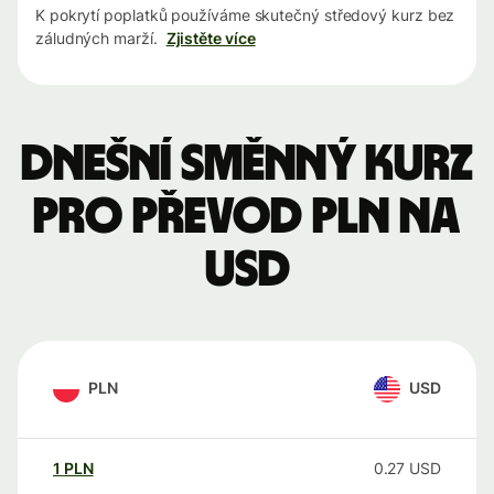
K pokrytí poplatků používáme skutečný středový kurz bez
záludných marží.
Zjistěte více
Dnešní směnný kurz
pro převod PLN na
USD
PLN
USD
1
PLN
0.27
USD