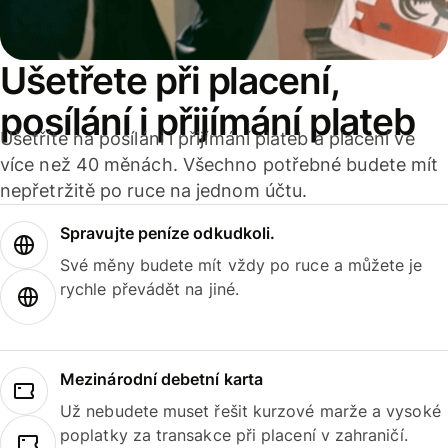
Ušetřete při placení,
posílání i přijímání plateb
Ušetříte na posílání i přijímání plateb a placení ve
více než 40 měnách. Všechno potřebné budete mít
nepřetržitě po ruce na jednom účtu.
Spravujte peníze odkudkoli.
Své měny budete mít vždy po ruce a můžete je
rychle převádět na jiné.
Mezinárodní debetní karta
Už nebudete muset řešit kurzové marže a vysoké
poplatky za transakce při placení v zahraničí.