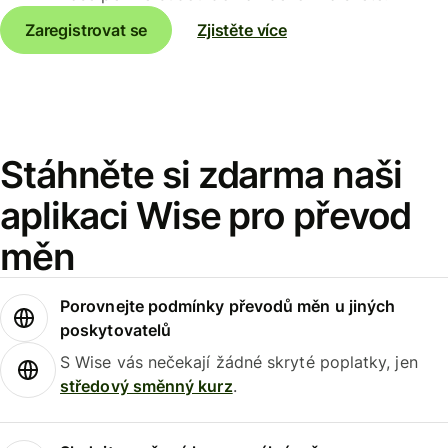
Zaregistrovat se
Zjistěte více
Stáhněte si zdarma naši
aplikaci Wise pro převod
měn
Porovnejte podmínky převodů měn u jiných
poskytovatelů
S Wise vás nečekají žádné skryté poplatky, jen
středový směnný kurz
.