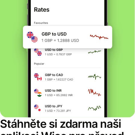
Stáhněte si zdarma naši