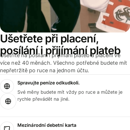
Ušetřete při placení,
posílání i přijímání plateb
Ušetříte na posílání i přijímání plateb a placení ve
více než 40 měnách. Všechno potřebné budete mít
nepřetržitě po ruce na jednom účtu.
Spravujte peníze odkudkoli.
Své měny budete mít vždy po ruce a můžete je
rychle převádět na jiné.
Mezinárodní debetní karta