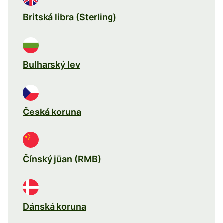
Britská libra (Sterling)
Bulharský lev
Česká koruna
Čínský jüan (RMB)
Dánská koruna