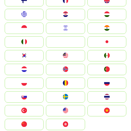
Suomi
France
United Kingdom
Greece
Hrvatska
Magyarország
Indonesia
Israel
India
Italia
JA
Japan
South Korea
Malay
Mexico
Nederland
Norge
Portugal
Polska
România
Россия
Slovensko
Ruoŧŧa
ไทย
Türkiye
United States
Vietnam
中国
中國香港特別行政區