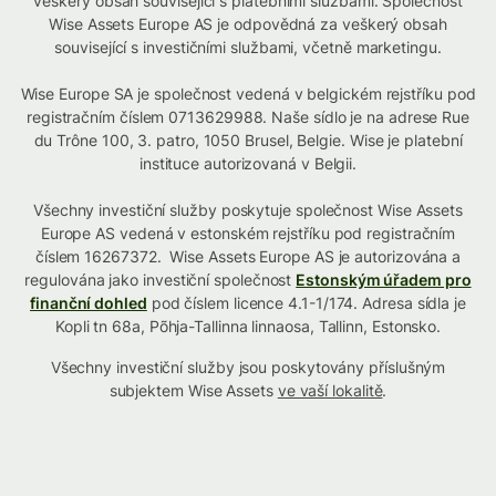
veškerý obsah související s platebními službami. Společnost
Wise Assets Europe AS je odpovědná za veškerý obsah
související s investičními službami, včetně marketingu.
Wise Europe SA je společnost vedená v belgickém rejstříku pod
registračním číslem 0713629988. Naše sídlo je na adrese Rue
du Trône 100, 3. patro, 1050 Brusel, Belgie. Wise je platební
instituce autorizovaná v Belgii.
Všechny investiční služby poskytuje společnost Wise Assets
Europe AS vedená v estonském rejstříku pod registračním
číslem 16267372. Wise Assets Europe AS je autorizována a
regulována jako investiční společnost
Estonským úřadem pro
finanční dohled
pod číslem licence 4.1-1/174. Adresa sídla je
Kopli tn 68a, Põhja-Tallinna linnaosa, Tallinn, Estonsko.
Všechny investiční služby jsou poskytovány příslušným
subjektem Wise Assets
ve vaší lokalitě
.