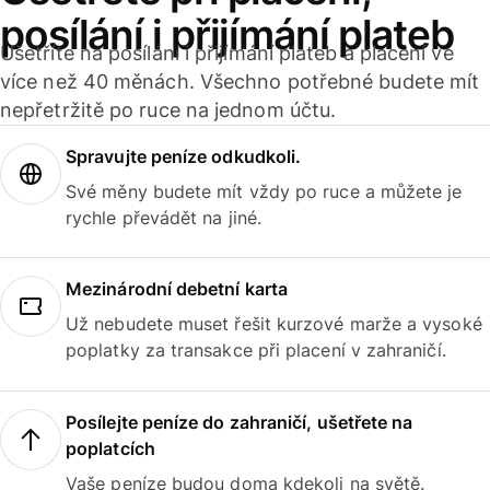
posílání i přijímání plateb
Ušetříte na posílání i přijímání plateb a placení ve
více než 40 měnách. Všechno potřebné budete mít
nepřetržitě po ruce na jednom účtu.
Spravujte peníze odkudkoli.
Své měny budete mít vždy po ruce a můžete je
rychle převádět na jiné.
Mezinárodní debetní karta
Už nebudete muset řešit kurzové marže a vysoké
poplatky za transakce při placení v zahraničí.
Posílejte peníze do zahraničí, ušetřete na
poplatcích
Vaše peníze budou doma kdekoli na světě.