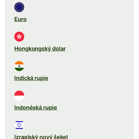
Euro
Hongkongský dolar
Indická rupie
Indonéská rupie
Izraelský nový šekel