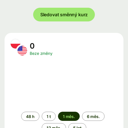
Sledovat směnný kurz
0
Beze změny
Časové
48 h
1 t
1 měs.
6 měs.
období
12 měs.
5 let