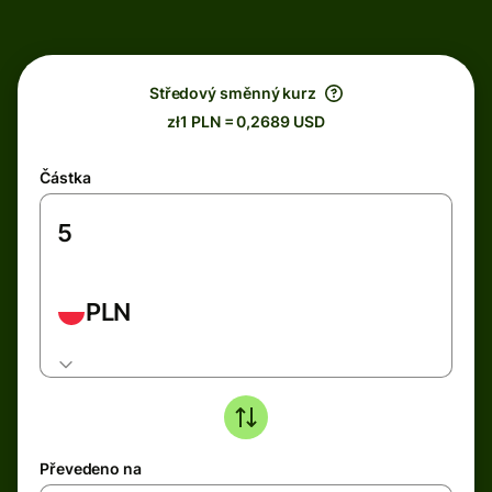
Středový směnný kurz
zł1 PLN = 0,2689 USD
Částka
PLN
Převedeno na