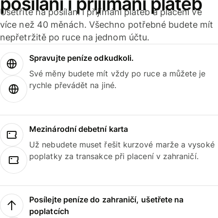
posílání i přijímání plateb
Ušetříte na posílání i přijímání plateb a placení ve
více než 40 měnách. Všechno potřebné budete mít
nepřetržitě po ruce na jednom účtu.
Spravujte peníze odkudkoli.
Své měny budete mít vždy po ruce a můžete je
rychle převádět na jiné.
Mezinárodní debetní karta
Už nebudete muset řešit kurzové marže a vysoké
poplatky za transakce při placení v zahraničí.
Posílejte peníze do zahraničí, ušetřete na
poplatcích