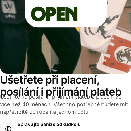
Ušetřete při placení,
posílání i přijímání plateb
Ušetříte na posílání i přijímání plateb a placení ve
více než 40 měnách. Všechno potřebné budete mít
nepřetržitě po ruce na jednom účtu.
Spravujte peníze odkudkoli.