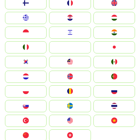
Suomi
France
United Kingdom
Greece
Hrvatska
Magyarország
Indonesia
Israel
India
Italia
JA
Japan
South Korea
Malay
Mexico
Nederland
Norge
Portugal
Polska
România
Россия
Slovensko
Ruoŧŧa
ไทย
Türkiye
United States
Vietnam
中国
中國香港特別行政區