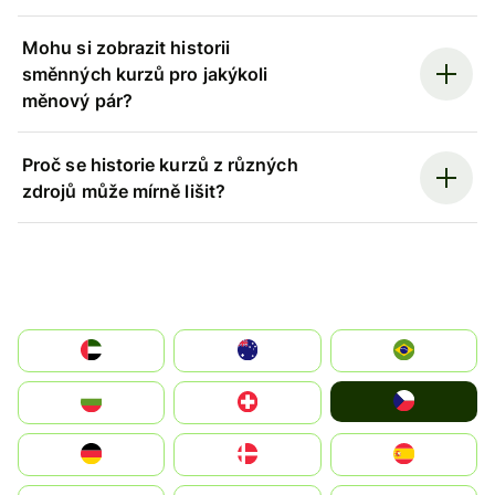
Mohu si zobrazit historii
směnných kurzů pro jakýkoli
měnový pár?
Proč se historie kurzů z různých
zdrojů může mírně lišit?
الإمارات العربية المتحدة
Australia
Brazil
Czechia
България
Switzerland
Deutschland
Denmark
España