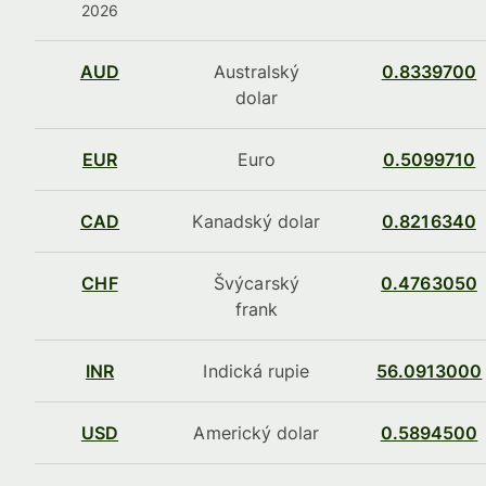
2026
AUD
Australský
0.8339700
dolar
EUR
Euro
0.5099710
CAD
Kanadský dolar
0.8216340
CHF
Švýcarský
0.4763050
frank
INR
Indická rupie
56.0913000
USD
Americký dolar
0.5894500