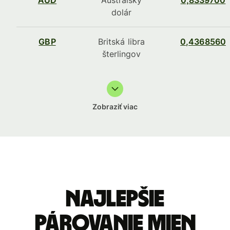
AUD
Austrálsky
0,8339700
dolár
GBP
Britská libra
0,4368560
šterlingov
Zobraziť viac
Najlepšie
párovanie mien