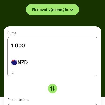
Sledovať výmenný kurz
Suma
NZD
Premenené na