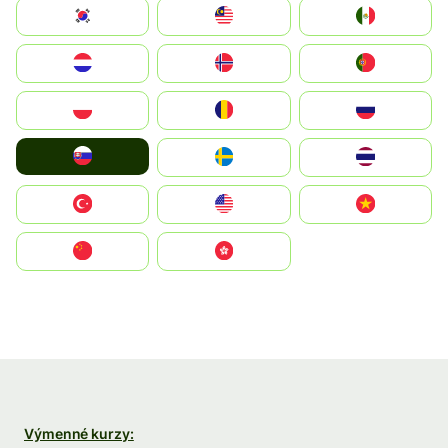
South Korea
Malay
Mexico
Nederland
Norge
Portugal
Polska
România
Россия
Slovensko
Ruoŧŧa
ไทย
Türkiye
United States
Vietnam
中国
中國香港特別行政區
Výmenné kurzy: