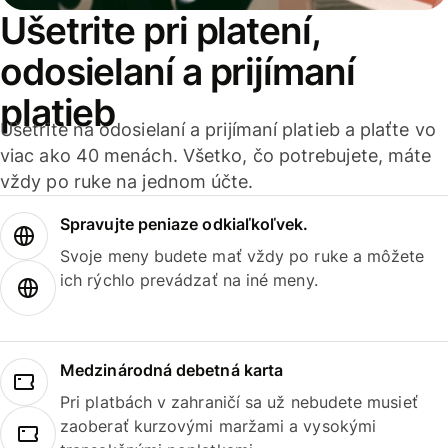
Ušetrite pri platení,
odosielaní a prijímaní
platieb
Ušetrite na odosielaní a prijímaní platieb a plaťte vo
viac ako 40 menách. Všetko, čo potrebujete, máte
vždy po ruke na jednom účte.
Spravujte peniaze odkiaľkoľvek.
Svoje meny budete mať vždy po ruke a môžete
ich rýchlo prevádzať na iné meny.
Medzinárodná debetná karta
Pri platbách v zahraničí sa už nebudete musieť
zaoberať kurzovými maržami a vysokými