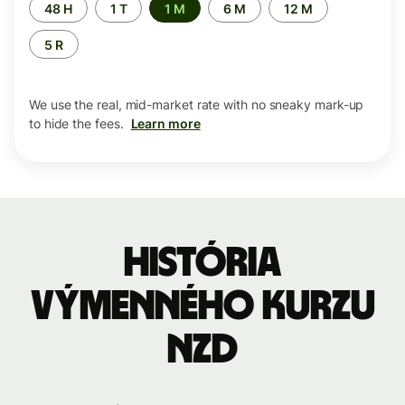
Time
48 H
1 T
1 M
6 M
12 M
period
5 R
We use the real, mid-market rate with no sneaky mark-up
to hide the fees.
Learn more
História
výmenného kurzu
NZD