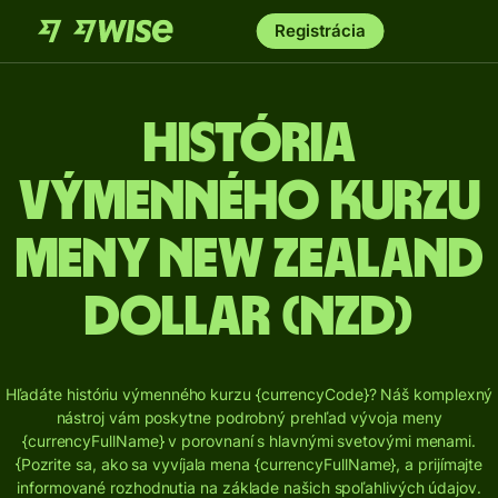
Registrácia
História
výmenného kurzu
meny New Zealand
dollar (NZD)
Hľadáte históriu výmenného kurzu {currencyCode}? Náš komplexný
nástroj vám poskytne podrobný prehľad vývoja meny
{currencyFullName} v porovnaní s hlavnými svetovými menami.
{Pozrite sa, ako sa vyvíjala mena {currencyFullName}, a prijímajte
informované rozhodnutia na základe našich spoľahlivých údajov.