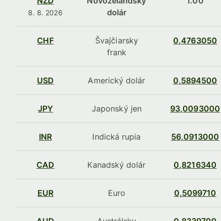
NZD
Novozélandský
1.00
dolár
8. 8. 2026
CHF
Švajčiarsky
0,4763050
frank
USD
Americký dolár
0,5894500
JPY
Japonský jen
93,0093000
INR
Indická rupia
56,0913000
CAD
Kanadský dolár
0,8216340
EUR
Euro
0,5099710