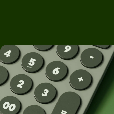
debetní
výnos s
kartu
Wise
Assets
Získávejte
Europe
výnos s
Wise
Spravujte
Assets
týmové
Europe
finance
Připojte
Ceník
účetní
software
Osobní
ceník
Zdroje
Prozkoumejt
integrace API