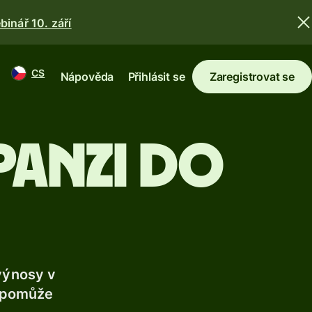
binář 10. září
CS
Nápověda
Přihlásit se
Zaregistrovat se
panzi do
 výnosy v
 pomůže