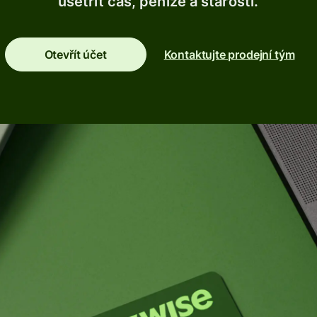
ušetřit čas, peníze a starosti.
Banky a
finanční
instituce
Otevřít účet
Kontaktujte prodejní tým
Vzdělávací
platformy
Prodejní
platformy
Správa
výdajů
Cestovní
platformy
Pracovní
e
platformy