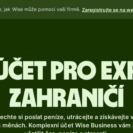
e, jak Wise může pomoci vaší firmě.
Zaregistrujte se na we
Produkty
Poslat
Přijmout
 účet pro ex
a
Vydávejte
karty
zahraničí
Multiměnové
účty
nechte si poslat peníze, utrácejte a získávejte
Odvětví
 měnách. Komplexní účet Wise Business vám
e