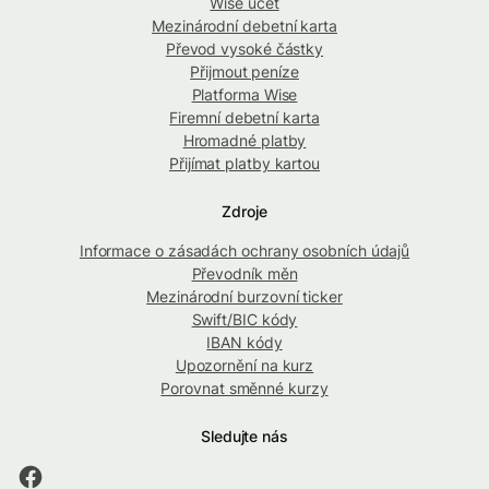
Wise účet
Mezinárodní debetní karta
Převod vysoké částky
Přijmout peníze
Platforma Wise
Firemní debetní karta
Hromadné platby
Přijímat platby kartou
Zdroje
Informace o zásadách ochrany osobních údajů
Převodník měn
Mezinárodní burzovní ticker
Swift/BIC kódy
IBAN kódy
Upozornění na kurz
Porovnat směnné kurzy
Sledujte nás