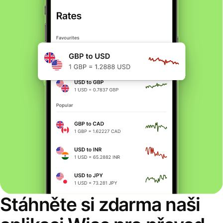
Stáhněte si zdarma naši