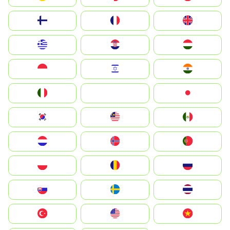
Suomi
France
United Kingdom
Greece
Hrvatska
Magyarország
Indonesia
Israel
India
Italia
JA
Japan
South Korea
Malay
Mexico
Nederland
Norge
Portugal
Polska
România
Россия
Slovensko
Ruoŧŧa
ไทย
Türkiye
United States
Vietnam