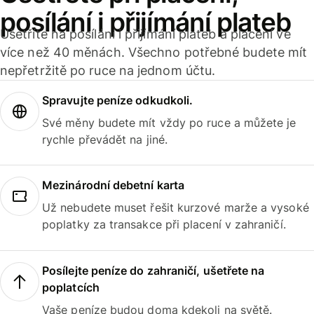
posílání i přijímání plateb
Ušetříte na posílání i přijímání plateb a placení ve
více než 40 měnách. Všechno potřebné budete mít
nepřetržitě po ruce na jednom účtu.
Spravujte peníze odkudkoli.
Své měny budete mít vždy po ruce a můžete je
rychle převádět na jiné.
Mezinárodní debetní karta
Už nebudete muset řešit kurzové marže a vysoké
poplatky za transakce při placení v zahraničí.
Posílejte peníze do zahraničí, ušetřete na
poplatcích
Vaše peníze budou doma kdekoli na světě.