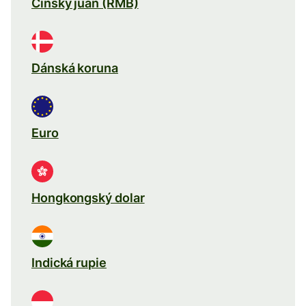
Čínský jüan (RMB)
Dánská koruna
Euro
Hongkongský dolar
Indická rupie