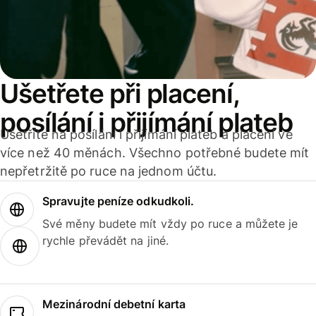
Ušetřete při placení,
posílání i přijímání plateb
Ušetříte na posílání i přijímání plateb a placení ve
více než 40 měnách. Všechno potřebné budete mít
nepřetržitě po ruce na jednom účtu.
Spravujte peníze odkudkoli.
Své měny budete mít vždy po ruce a můžete je
rychle převádět na jiné.
Mezinárodní debetní karta