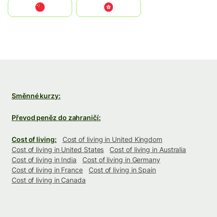
中国
中國香港特別行政區
Směnné kurzy:
Převod peněz do zahraničí:
Cost of living:
Cost of living in United Kingdom
Cost of living in United States
Cost of living in Australia
Cost of living in India
Cost of living in Germany
Cost of living in France
Cost of living in Spain
Cost of living in Canada