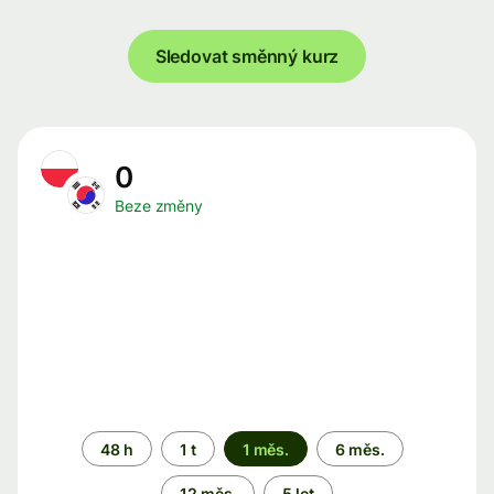
Sledovat směnný kurz
0
Beze změny
Časové
48 h
1 t
1 měs.
6 měs.
období
12 měs.
5 let