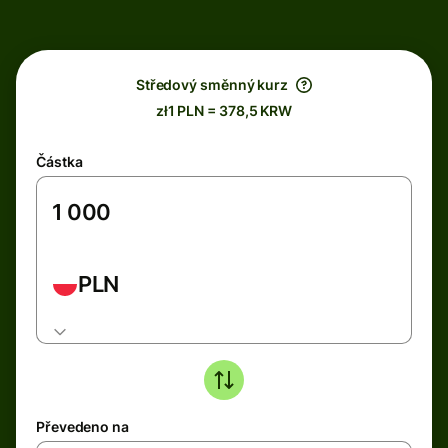
Středový směnný kurz
zł1 PLN = 378,5 KRW
Částka
PLN
Převedeno na