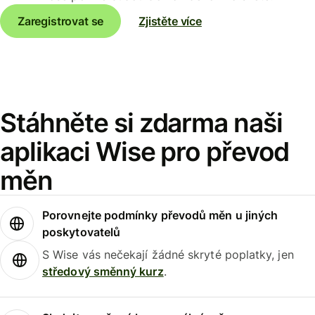
Zaregistrovat se
Zjistěte více
Stáhněte si zdarma naši
aplikaci Wise pro převod
měn
Porovnejte podmínky převodů měn u jiných
poskytovatelů
S Wise vás nečekají žádné skryté poplatky, jen
středový směnný kurz
.