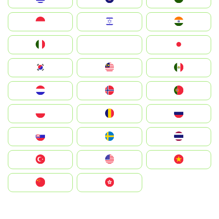
Indonesia
Israel
India
Italia
JA
Japan
South Korea
Malay
Mexico
Nederland
Norge
Portugal
Polska
România
Россия
Slovensko
Ruoŧŧa
ไทย
Türkiye
United States
Vietnam
中国
中國香港特別行政區