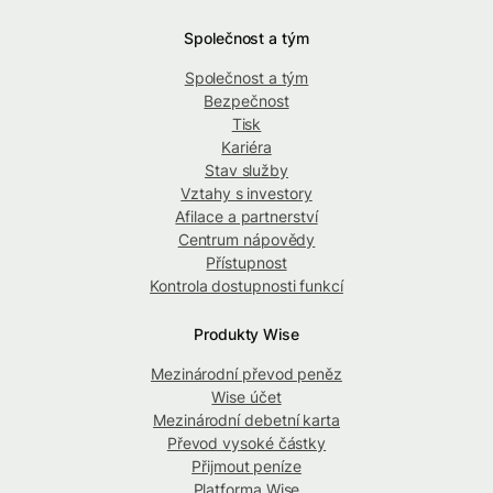
Společnost a tým
Společnost a tým
Bezpečnost
Tisk
Kariéra
Stav služby
Vztahy s investory
Afilace a partnerství
Centrum nápovědy
Přístupnost
Kontrola dostupnosti funkcí
Produkty Wise
Mezinárodní převod peněz
Wise účet
Mezinárodní debetní karta
Převod vysoké částky
Přijmout peníze
Platforma Wise