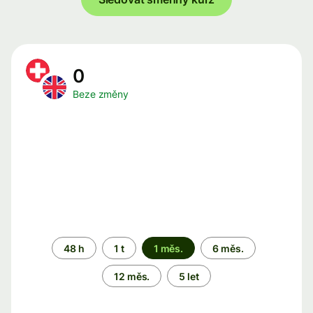
0
Beze změny
Časové
48 h
1 t
1 měs.
6 měs.
období
12 měs.
5 let