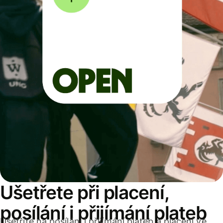
Ušetřete při placení,
posílání i přijímání plateb
Ušetříte na posílání i přijímání plateb a placení ve