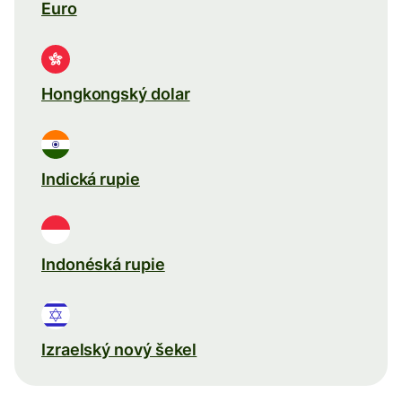
Euro
Hongkongský dolar
Indická rupie
Indonéská rupie
Izraelský nový šekel