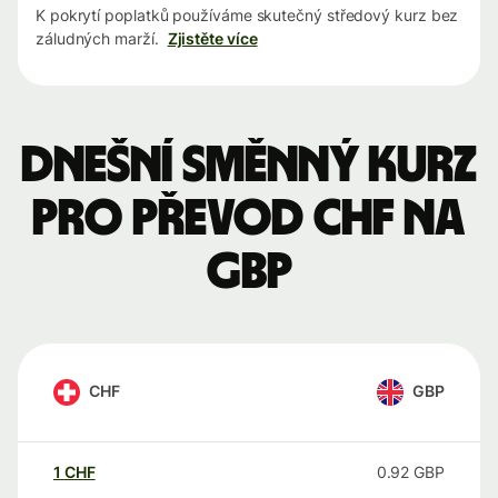
K pokrytí poplatků používáme skutečný středový kurz bez
záludných marží.
Zjistěte více
Dnešní směnný kurz
pro převod CHF na
GBP
CHF
GBP
1
CHF
0.92
GBP