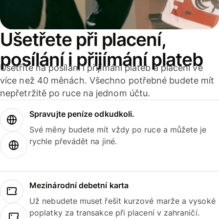
Ušetřete při placení,
posílání i přijímání plateb
Ušetříte na posílání i přijímání plateb a placení ve
více než 40 měnách. Všechno potřebné budete mít
nepřetržitě po ruce na jednom účtu.
Spravujte peníze odkudkoli.
Své měny budete mít vždy po ruce a můžete je
rychle převádět na jiné.
Mezinárodní debetní karta
Už nebudete muset řešit kurzové marže a vysoké
poplatky za transakce při placení v zahraničí.