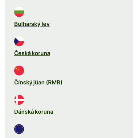
Bulharský lev
Česká koruna
Čínský jüan (RMB)
Dánská koruna