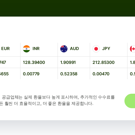
INR
AUD
JPY
C
EUR
INR
AUD
JPY
747
128.39400
1.90991
212.85300
1.
5655
0.00779
0.52358
0.00470
0.
 공급업체는 실제 환율보다 높게 표시하여, 추가적인 수수료를
든 훨씬 더 효율적이고, 더 좋은 환율을 제공합니다.