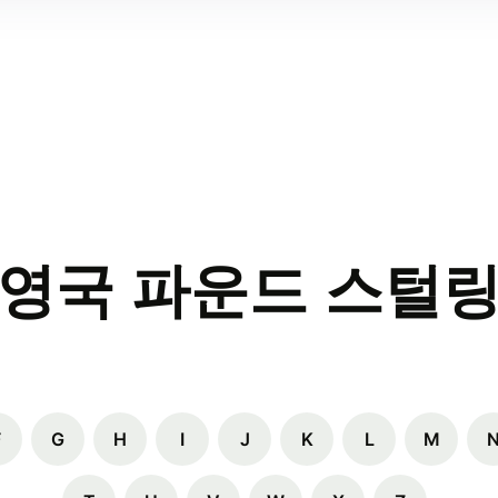
 영국 파운드 스털링
F
G
H
I
J
K
L
M