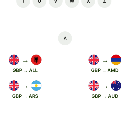
T
U
V
W
X
Z
A
→
→
GBP → ALL
GBP → AMD
→
→
GBP → ARS
GBP → AUD