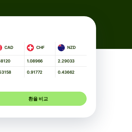
AD
CHF
NZD
CAD
CHF
NZD
88120
1.08966
2.29033
53158
0.91772
0.43662
환율 비교