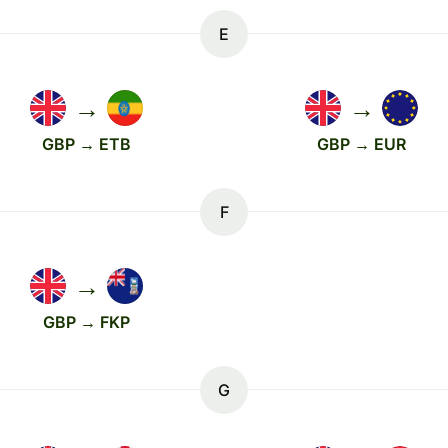
E
→
→
GBP → ETB
GBP → EUR
F
→
GBP → FKP
G