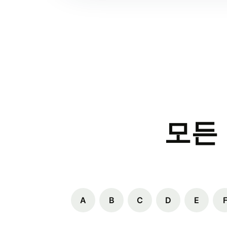
모든
A
B
C
D
E