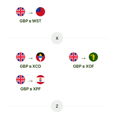
→
GBP в WST
X
→
→
GBP в XCD
GBP в XOF
→
GBP в XPF
Z