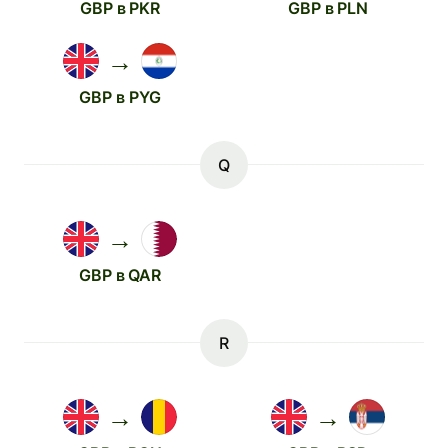
GBP в PKR
GBP в PLN
→
GBP в PYG
Q
→
GBP в QAR
R
→
→