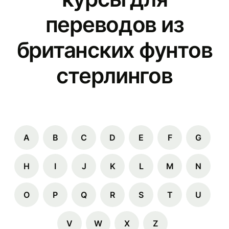
переводов из
британских фунтов
стерлингов
A
B
C
D
E
F
G
H
I
J
K
L
M
N
O
P
Q
R
S
T
U
V
W
X
Z