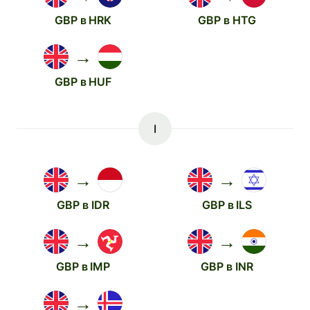
GBP в HRK
GBP в HTG
→
GBP в HUF
I
→
→
GBP в IDR
GBP в ILS
→
→
GBP в IMP
GBP в INR
→