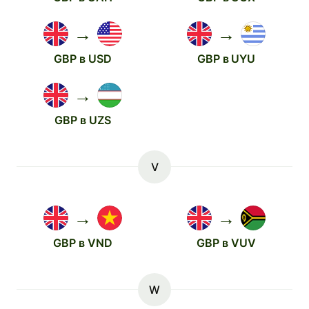
→
→
GBP в USD
GBP в UYU
→
GBP в UZS
V
→
→
GBP в VND
GBP в VUV
W