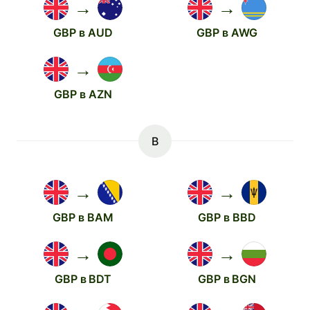
→
→
GBP в AUD
GBP в AWG
→
GBP в AZN
B
→
→
GBP в BAM
GBP в BBD
→
→
GBP в BDT
GBP в BGN