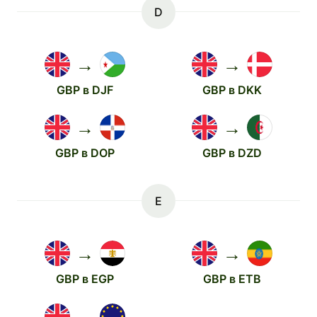
D
→
→
GBP в DJF
GBP в DKK
→
→
GBP в DOP
GBP в DZD
E
→
→
GBP в EGP
GBP в ETB
→