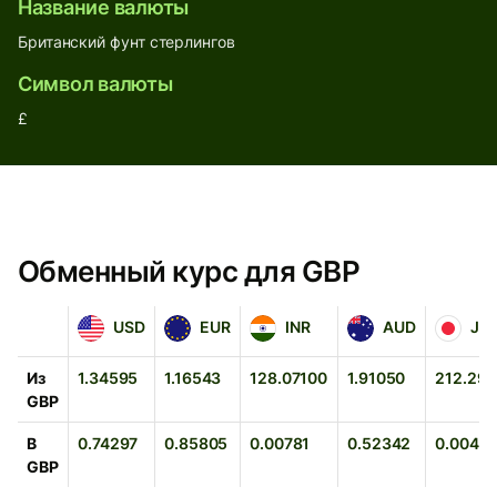
Название валюты
Британский фунт стерлингов
Символ валюты
£
Обменный курс для GBP
USD
EUR
INR
AUD
JPY
USD
EUR
INR
AUD
JP
Из
1.34595
1.16543
128.07100
1.91050
212.29
GBP
В
0.74297
0.85805
0.00781
0.52342
0.00471
GBP