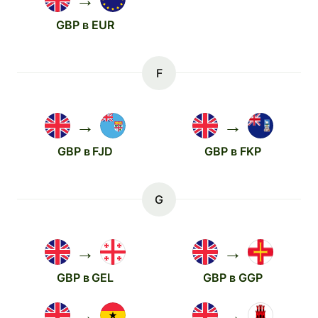
GBP в EUR
F
→
→
GBP в FJD
GBP в FKP
G
→
→
GBP в GEL
GBP в GGP
→
→