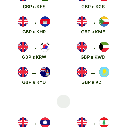
GBP в KES
GBP в KGS
→
→
GBP в KHR
GBP в KMF
→
→
GBP в KRW
GBP в KWD
→
→
GBP в KYD
GBP в KZT
L
→
→