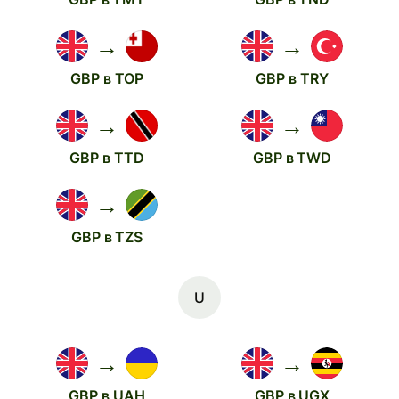
→
→
GBP в TOP
GBP в TRY
→
→
GBP в TTD
GBP в TWD
→
GBP в TZS
U
→
→
GBP в UAH
GBP в UGX