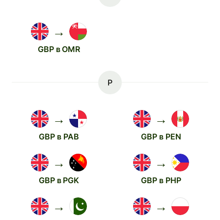
→
GBP в OMR
P
→
→
GBP в PAB
GBP в PEN
→
→
GBP в PGK
GBP в PHP
→
→