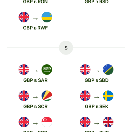
GBP в RON
GBP в RSD
→
GBP в RWF
S
→
→
GBP в SAR
GBP в SBD
→
→
GBP в SCR
GBP в SEK
→
→