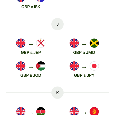
GBP в ISK
J
→
→
GBP в JEP
GBP в JMD
→
→
GBP в JOD
GBP в JPY
K
→
→