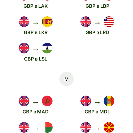
GBP в LAK
GBP в LBP
→
→
GBP в LKR
GBP в LRD
→
GBP в LSL
M
→
→
GBP в MAD
GBP в MDL
→
→