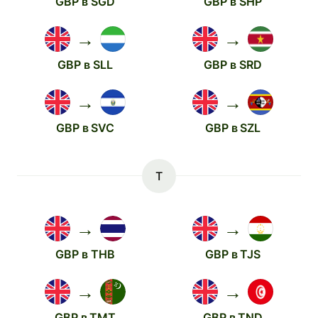
GBP в SGD
GBP в SHP
→
→
GBP в SLL
GBP в SRD
→
→
GBP в SVC
GBP в SZL
T
→
→
GBP в THB
GBP в TJS
→
→
GBP в TMT
GBP в TND