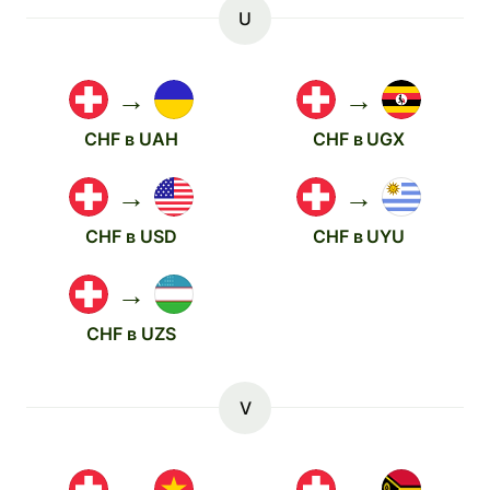
U
→
→
CHF в UAH
CHF в UGX
→
→
CHF в USD
CHF в UYU
→
CHF в UZS
V
→
→