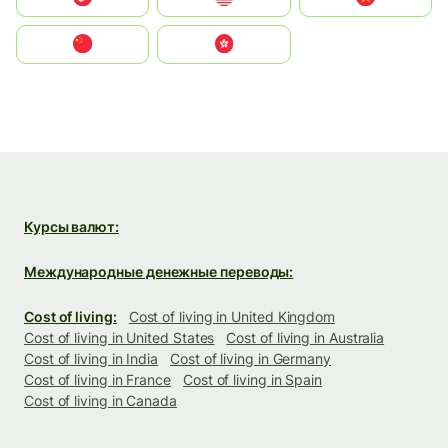
中国
中國香港特別行政區
Курсы валют:
Международные денежные переводы:
Cost of living:
Cost of living in United Kingdom
Cost of living in United States
Cost of living in Australia
Cost of living in India
Cost of living in Germany
Cost of living in France
Cost of living in Spain
Cost of living in Canada