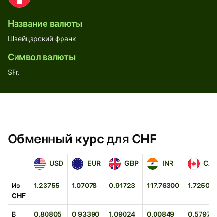
Название валюты
Швейцарский франк
Символ валюты
SFr.
Обменный курс для CHF
USD
EUR
GBP
INR
CAD
USD
EUR
GBP
INR
CA
Из
1.23755
1.07078
0.91723
117.76300
1.72502
CHF
В
0.80805
0.93390
1.09024
0.00849
0.57970