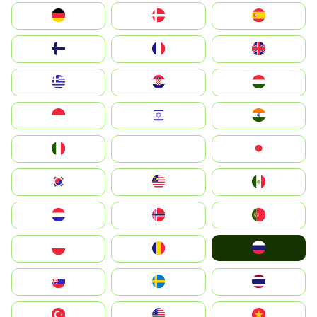
Deutschland
Denmark
España
Suomi
France
United Kingdom
Greece
Hrvatska
Magyarország
Indonesia
Israel
India
Italia
JA
Japan
South Korea
Malay
Mexico
Nederland
Norge
Portugal
Россия
Polska
România
Slovensko
Ruoŧŧa
ไทย
Türkiye
United States
Vietnam