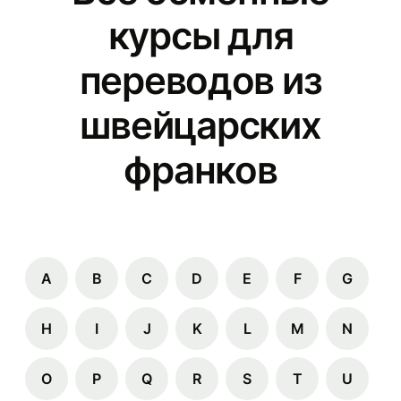
курсы для
переводов из
швейцарских
франков
A
B
C
D
E
F
G
H
I
J
K
L
M
N
O
P
Q
R
S
T
U