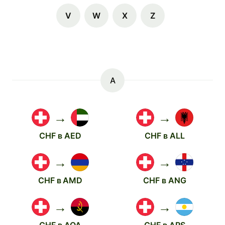
V
W
X
Z
A
→
→
CHF в AED
CHF в ALL
→
→
CHF в AMD
CHF в ANG
→
→