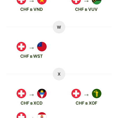
CHF в VND
CHF в VUV
W
→
CHF в WST
X
→
→
CHF в XCD
CHF в XOF
→