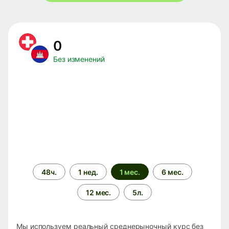
0
Без изменений
Период
48ч.
1 нед.
1 мес.
6 мес.
времени
12 мес.
5л.
Мы используем реальный среднерыночный курс без