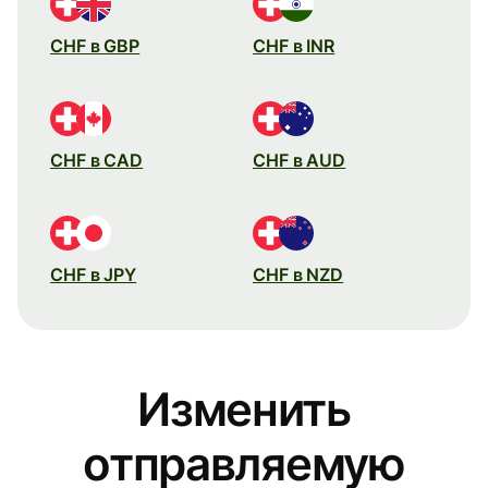
CHF в GBP
CHF в INR
CHF в CAD
CHF в AUD
CHF в JPY
CHF в NZD
Изменить
отправляемую