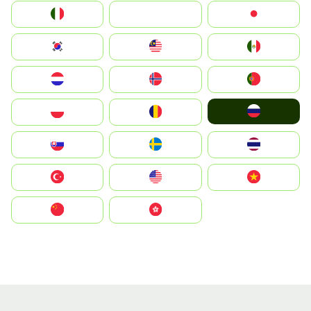
Italia
JA
Japan
South Korea
Malay
Mexico
Nederland
Norge
Portugal
Россия
Polska
România
Slovensko
Ruoŧŧa
ไทย
Türkiye
United States
Vietnam
中国
中國香港特別行政區