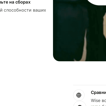
мьте на сборах
й способности ваших
Сравн
Wise в