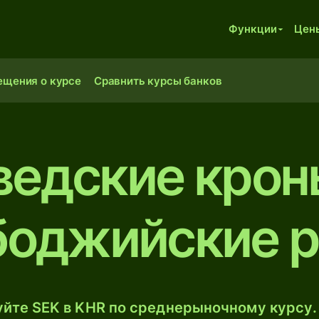
Функции
Цен
ещения о курсе
Сравнить курсы банков
едские крон
боджийские р
йте SEK в KHR по среднерыночному курсу.