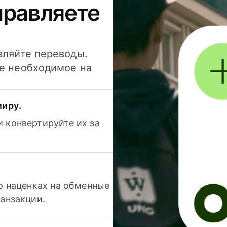
правляете
вляйте переводы.
се необходимое на
миру.
 конвертируйте их за
 о наценках на обменные
ранзакции.