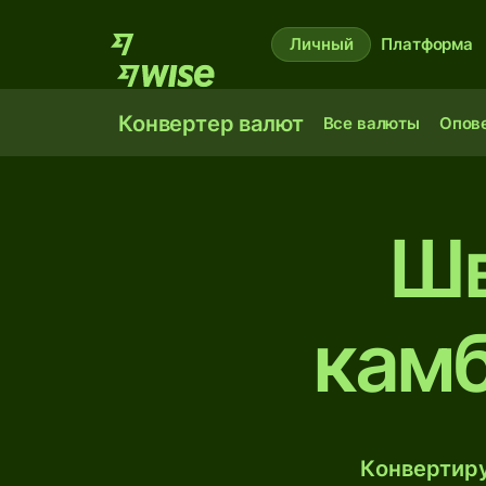
Личный
Платформа
Конвертер валют
Все валюты
Опов
Шв
кам
Конвертиру