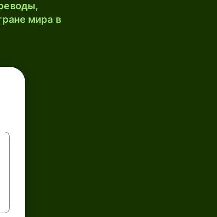
реводы,
тране мира в