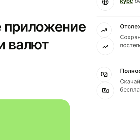
курс
бе
е приложение
Отсле
Сохран
и валют
постеп
Полнос
Скачай
беспла