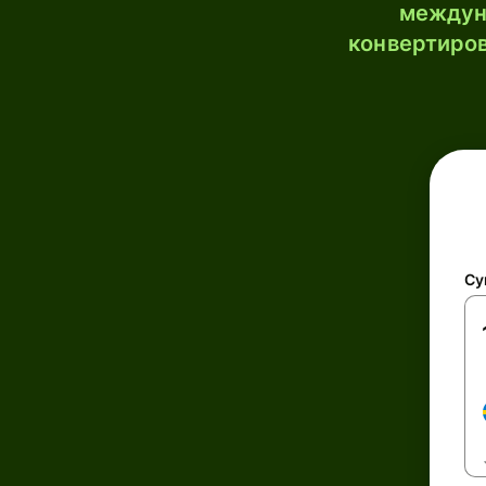
междун
конвертиров
Су