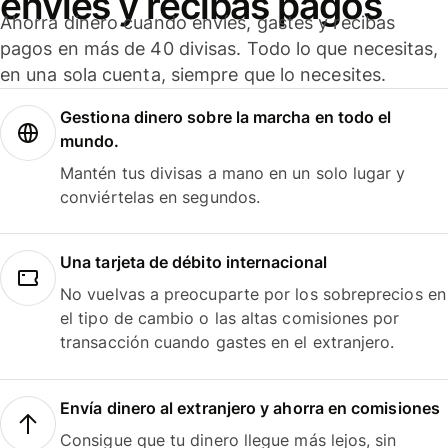
envíes y recibas pagos
Ahorra dinero cuando envíes, gastes y recibas
pagos en más de 40 divisas. Todo lo que necesitas,
en una sola cuenta, siempre que lo necesites.
Gestiona dinero sobre la marcha en todo el
mundo.
Mantén tus divisas a mano en un solo lugar y
conviértelas en segundos.
Una tarjeta de débito internacional
No vuelvas a preocuparte por los sobreprecios en
el tipo de cambio o las altas comisiones por
transacción cuando gastes en el extranjero.
Envía dinero al extranjero y ahorra en comisiones
Consigue que tu dinero llegue más lejos, sin