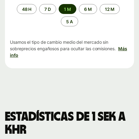
Periodo
48 H
7 D
1 M
6 M
12 M
de
tiempo
5 A
Usamos el tipo de cambio medio del mercado sin
sobreprecios engañosos para ocultar las comisiones.
Más
info
Estadísticas de 1 SEK a
KHR