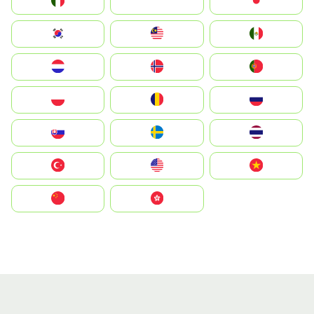
Italia
JA
Japan
South Korea
Malay
Mexico
Nederland
Norge
Portugal
Polska
România
Россия
Slovensko
Ruoŧŧa
ไทย
Türkiye
United States
Vietnam
中国
中國香港特別行政區