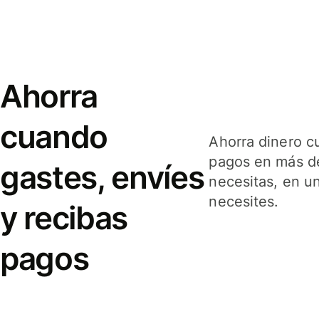
Ahorra
cuando
Ahorra dinero c
pagos en más de
gastes, envíes
necesitas, en u
necesites.
y recibas
pagos