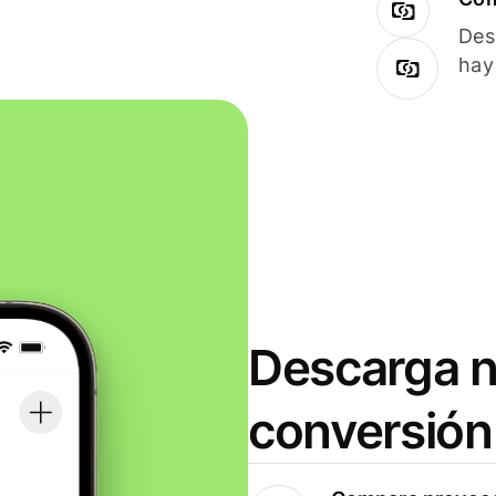
Des
hay
Descarga n
conversión