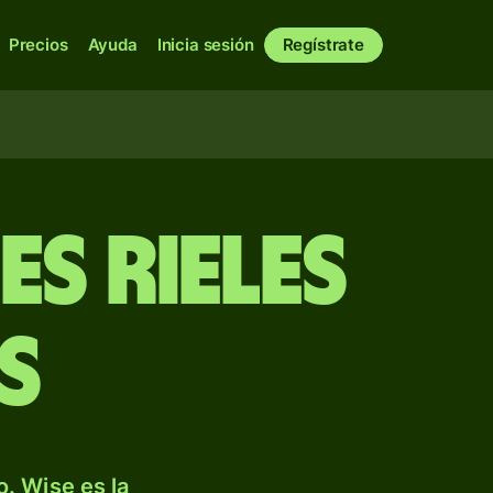
Precios
Ayuda
Inicia sesión
Regístrate
s rieles
s
. Wise es la