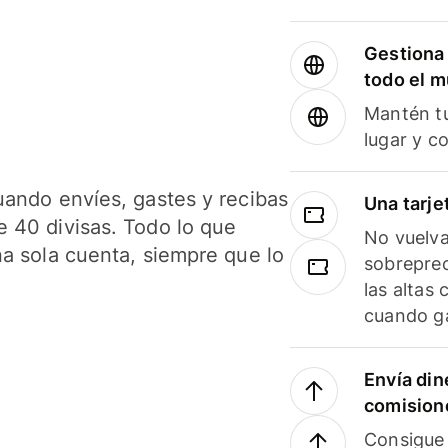
Gestiona 
todo el 
Mantén tu
lugar y c
uando envíes, gastes y recibas
Una tarje
 40 divisas. Todo lo que
No vuelva
na sola cuenta, siempre que lo
sobreprec
las altas
cuando ga
Envía din
comision
Consigue 