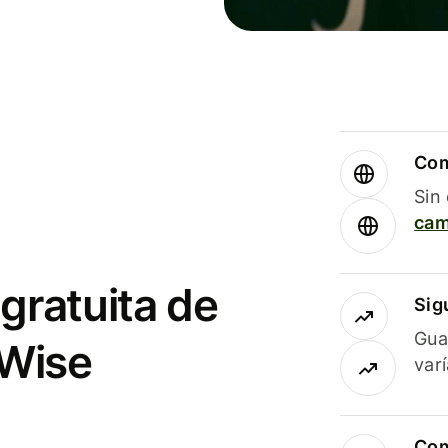
Com
Sin
cam
gratuita de
Sig
Gua
 Wise
var
Com