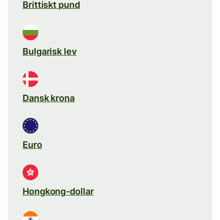
Brittiskt pund
Bulgarisk lev
Dansk krona
Euro
Hongkong-dollar