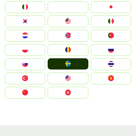
Italia
JA
Japan
South Korea
Malay
Mexico
Nederland
Norge
Portugal
Polska
România
Россия
Ruoŧŧa
Slovensko
ไทย
Türkiye
United States
Vietnam
中国
中國香港特別行政區