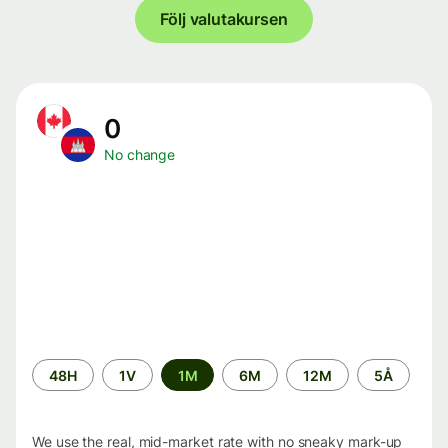
Följ valutakursen
0
No change
Time
48H
1V
1M
6M
12M
5Å
period
We use the real, mid-market rate with no sneaky mark-up