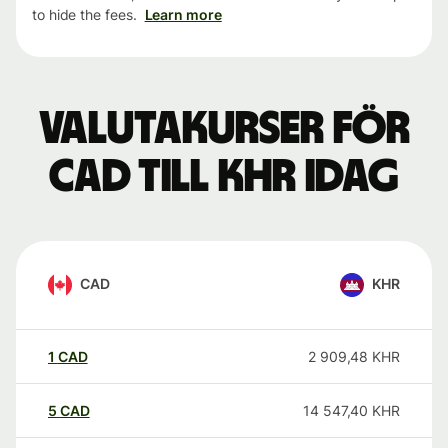
to hide the fees.
Learn more
Valutakurser för
CAD till KHR idag
CAD
KHR
1
CAD
2 909,48
KHR
5
CAD
14 547,40
KHR