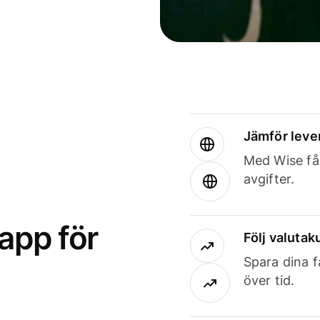
Jämför leve
Med Wise får
avgifter.
app för
Följ valutaku
Spara dina f
över tid.