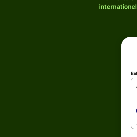
internatione
Be