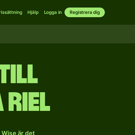
rissättning
Hjälp
Logga in
Registrera dig
till
riel
 Wise är det