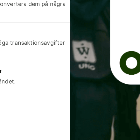
h konvertera dem på några
höga transaktionsavgifter
r
åndet.