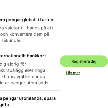
ra pengar globalt i farten.
a valutor till hands på ett
e och konvertera dem på
 sekunder.
nternationellt bankkort
Registrera dig
dig aldrig för
akurspålägg eller höga
Läs mer
aktionsavgifter när du
erar pengar utomlands.
a pengar utomlands, spara
gifter