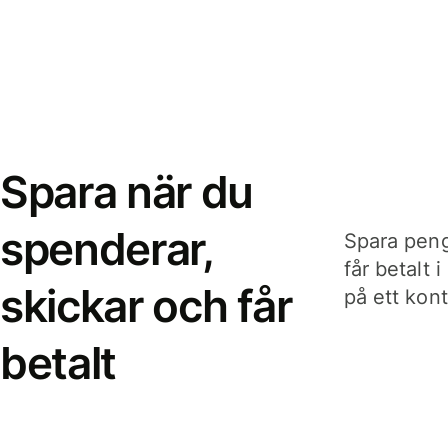
Spara när du
spenderar,
Spara peng
får betalt 
skickar och får
på ett kon
betalt