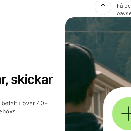
Få pe
oavse
, skickar
 betalt i över 40+
behövs.