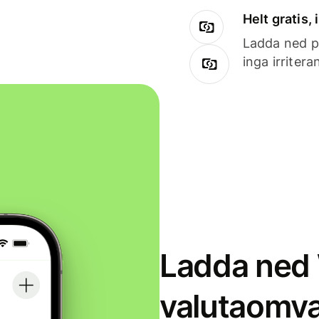
Helt gratis,
Ladda ned på
inga irriter
Ladda ned 
valutaomva