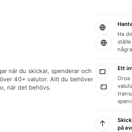
Hante
Ha din
ställ
några
Ett i
ar när du skickar, spenderar och
Oroa 
i över 40+ valutor. Allt du behöver
valut
to, när det behövs.
trans
spend
Skick
på av