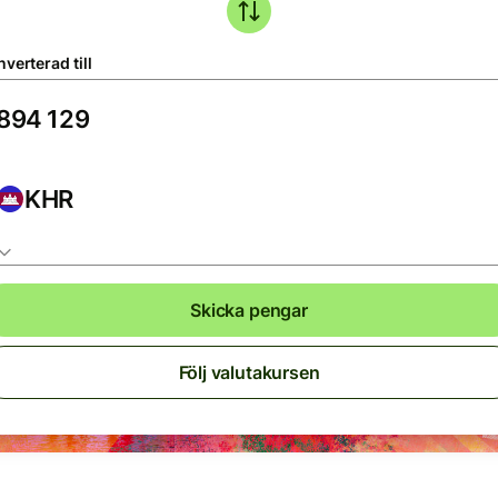
verterad till
KHR
Skicka pengar
Följ valutakursen