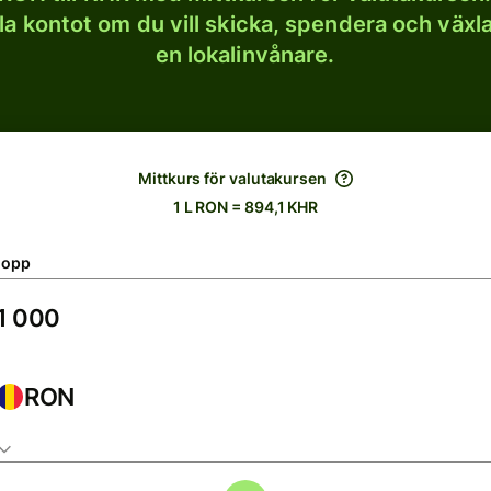
lla kontot om du vill skicka, spendera och väx
en lokalinvånare.
Mittkurs för valutakursen
1 L RON = 894,1 KHR
lopp
RON