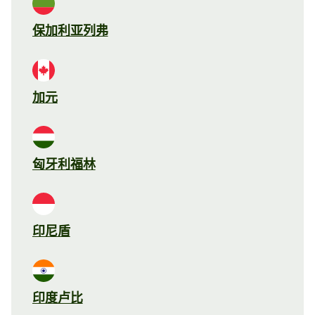
保加利亚列弗
加元
匈牙利福林
印尼盾
印度卢比