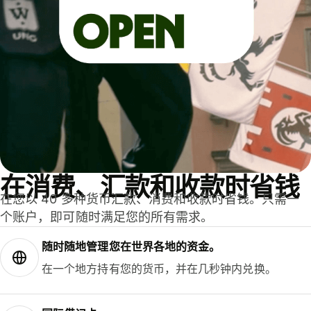
在消费、汇款和收款时省钱
在您以 40 多种货币汇款、消费和收款时省钱。只需一
个账户，即可随时满足您的所有需求。
随时随地管理您在世界各地的资金。
在一个地方持有您的货币，并在几秒钟内兑换。