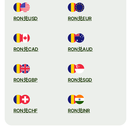
RON兑USD
RON兑EUR
RON兑CAD
RON兑AUD
RON兑GBP
RON兑SGD
RON兑CHF
RON兑INR