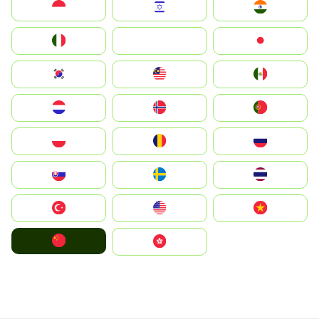
Indonesia
Israel
India
Italia
JA
Japan
South Korea
Malay
Mexico
Nederland
Norge
Portugal
Polska
România
Россия
Slovensko
Ruoŧŧa
ไทย
Türkiye
United States
Vietnam
中国
中國香港特別行政區