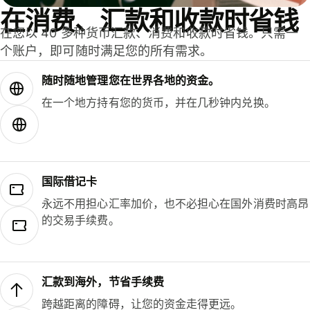
在消费、汇款和收款时省钱
在您以 40 多种货币汇款、消费和收款时省钱。只需一
个账户，即可随时满足您的所有需求。
随时随地管理您在世界各地的资金。
在一个地方持有您的货币，并在几秒钟内兑换。
国际借记卡
永远不用担心汇率加价，也不必担心在国外消费时高昂
的交易手续费。
汇款到海外，节省手续费
跨越距离的障碍，让您的资金走得更远。