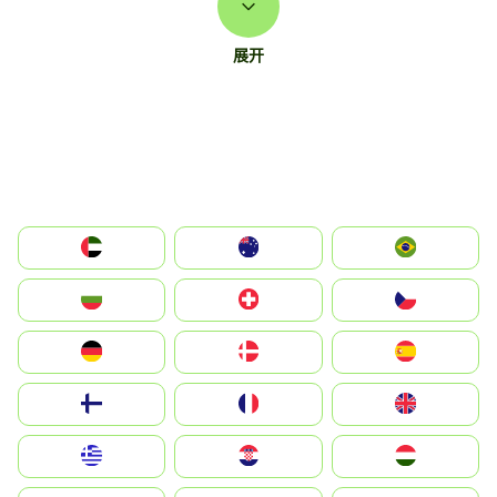
展开
الإمارات العربية المتحدة
Australia
Brazil
България
Switzerland
Czechia
Deutschland
Denmark
España
Suomi
France
United Kingdom
Greece
Hrvatska
Magyarország