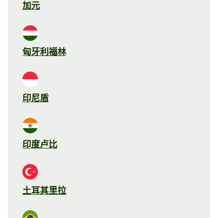
加元
匈牙利福林
印尼盾
印度卢比
土耳其里拉