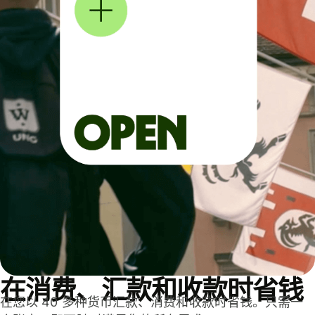
在消费、汇款和收款时省钱
在您以 40 多种货币汇款、消费和收款时省钱。只需一