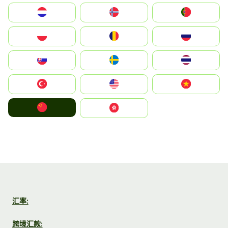
Nederland
Norge
Portugal
Polska
România
Россия
Slovensko
Ruoŧŧa
ไทย
Türkiye
United States
Vietnam
中国
中國香港特別行政區
汇率:
跨境汇款: