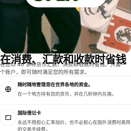
在消费、汇款和收款时省钱
在您以 40 多种货币汇款、消费和收款时省钱。只需一
个账户，即可随时满足您的所有需求。
随时随地管理您在世界各地的资金。
在一个地方持有您的货币，并在几秒钟内兑换。
国际借记卡
永远不用担心汇率加价，也不必担心在国外消费时高昂
的交易手续费。