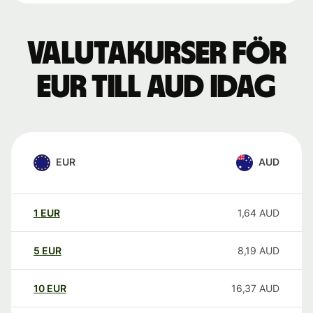
Valutakurser för
EUR till AUD idag
EUR
AUD
1
EUR
1,64
AUD
5
EUR
8,19
AUD
10
EUR
16,37
AUD