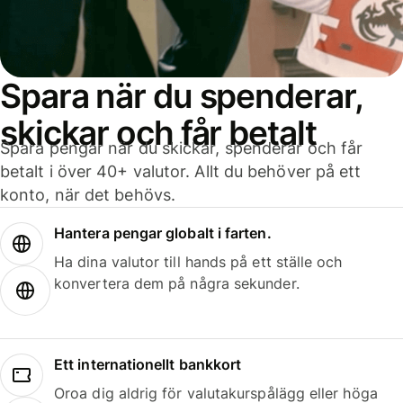
Spara när du spenderar,
skickar och får betalt
Spara pengar när du skickar, spenderar och får
betalt i över 40+ valutor. Allt du behöver på ett
konto, när det behövs.
Hantera pengar globalt i farten.
Ha dina valutor till hands på ett ställe och
konvertera dem på några sekunder.
Ett internationellt bankkort
Oroa dig aldrig för valutakurspålägg eller höga