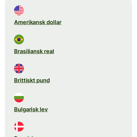
Amerikansk dollar
Brasiliansk real
Brittiskt pund
Bulgarisk lev