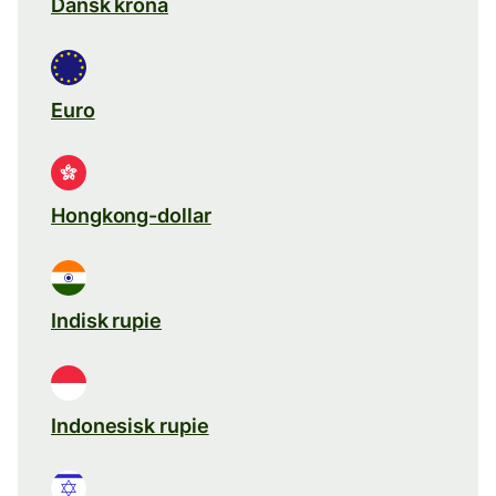
Dansk krona
Euro
Hongkong-dollar
Indisk rupie
Indonesisk rupie