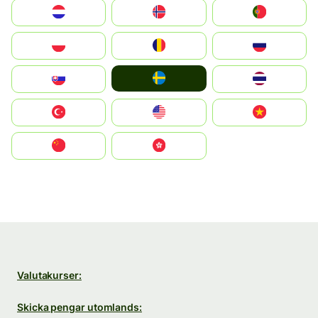
Nederland
Norge
Portugal
Polska
România
Россия
Ruoŧŧa
Slovensko
ไทย
Türkiye
United States
Vietnam
中国
中國香港特別行政區
Valutakurser:
Skicka pengar utomlands: