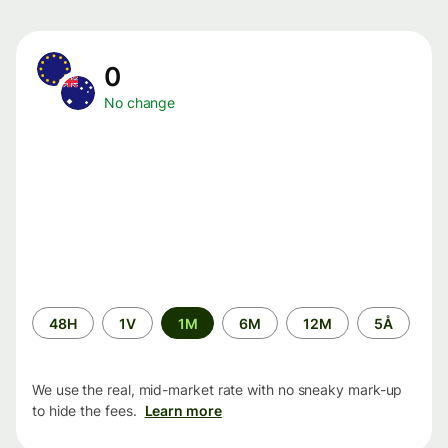
0
No change
Time
48H
1V
1M
6M
12M
5Å
period
We use the real, mid-market rate with no sneaky mark-up
to hide the fees.
Learn more