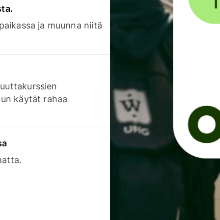
sta.
 paikassa ja muunna niitä
luuttakurssien
 kun käytät rahaa
sa
matta.