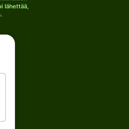
i lähettää,
.