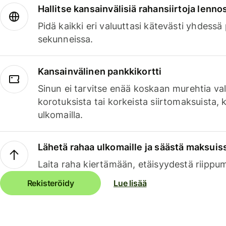
Hallitse kansainvälisiä rahansiirtoja lenno
Pidä kaikki eri valuuttasi kätevästi yhdessä
sekunneissa.
Kansainvälinen pankkikortti
Sinun ei tarvitse enää koskaan murehtia va
korotuksista tai korkeista siirtomaksuista,
ulkomailla.
Lähetä rahaa ulkomaille ja säästä maksuis
Laita raha kiertämään, etäisyydestä riippu
Rekisteröidy
Lue lisää