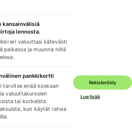
e kansainvälisiä
irtoja lennosta.
ikki eri valuuttasi kätevästi
ä paikassa ja muunna niitä
eissa.
nvälinen pankkikortti
Rekisteröidy
i tarvitse enää koskaan
ia valuuttakurssien
Lue lisää
sista tai korkeista
aksuista, kun käytät rahaa
lla.