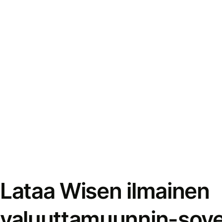
Lataa Wisen ilmainen
valuuttamuunnin-sove