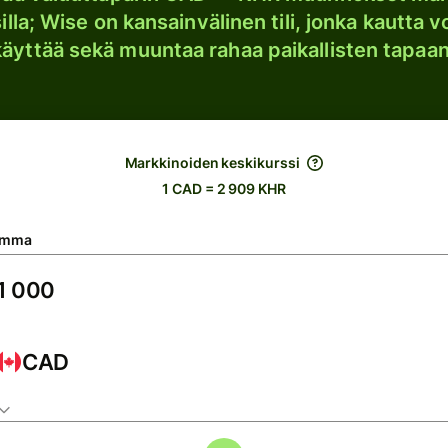
lla; Wise on kansainvälinen tili, jonka kautta vo
käyttää sekä muuntaa rahaa paikallisten tapaan
Markkinoiden keskikurssi
1 CAD = 2 909 KHR
umma
CAD