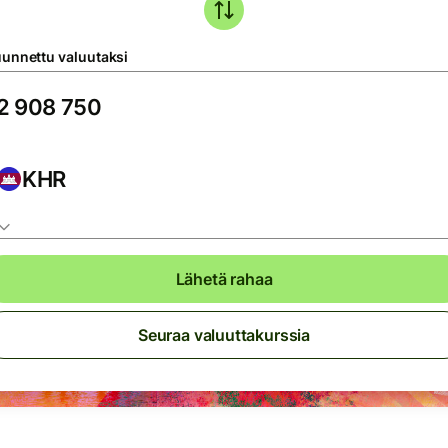
unnettu valuutaksi
KHR
Lähetä rahaa
Seuraa valuuttakurssia