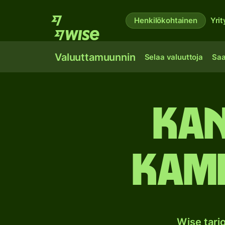
Henkilökohtainen
Yrit
Valuuttamuunnin
Selaa valuuttoja
Saa
Kan
Kamb
Wise tar