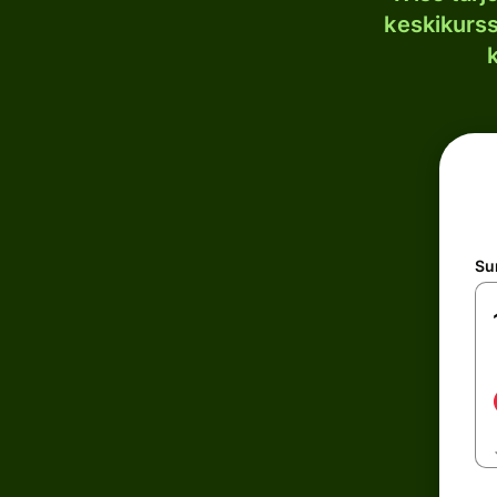
keskikurssi
S