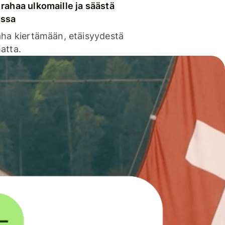
rahaa ulkomaille ja säästä
issa
aha kiertämään, etäisyydestä
atta.