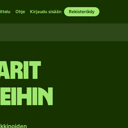
ittelu
Ohje
Kirjaudu sisään
Rekisteröidy
arit
eihin
kkinoiden