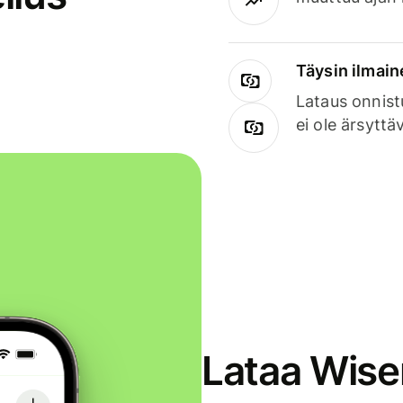
Täysin ilmain
Lataus onnist
ei ole ärsyttä
Lataa Wise