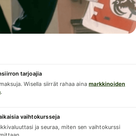
siirron tarjoajia
a maksuja. Wisella siirrät rahaa aina
markkinoiden
a
.
aikaisia vaihtokursseja
kkivaluuttasi ja seuraa, miten sen vaihtokurssi
mittaan.