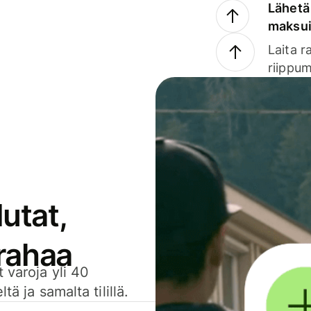
Lähetä 
maksu
Laita r
riippum
utat,
 rahaa
 varoja yli 40
ä ja samalta tilillä.