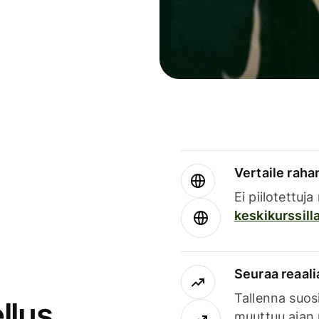
Vertaile rahan
Ei piilotettuj
keskikurssill
Seuraa reaali
Tallenna suosi
llus
muuttuu ajan 