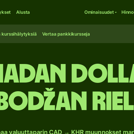
ykset
Alusta
Ominaisuudet
Hinno
 kurssihälytyksiä
Vertaa pankkikursseja
adan doll
odžan riel
joaa valuuttaparin CAD → KHR muunnokset mar