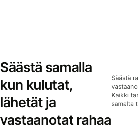
Säästä samalla
Säästä ra
kun kulutat,
vastaanot
Kaikki ta
lähetät ja
samalta ti
vastaanotat rahaa