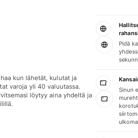
Hallits
rahansi
Pidä ka
yhdess
sekunn
haa kun lähetät, kulutat ja
Kansai
at varoja yli 40 valuutassa.
Sinun e
rvitsemasi löytyy aina yhdeltä ja
mureht
lillä.
korotuk
siirtom
ulkomai