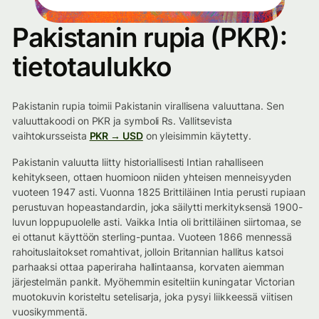
Pakistanin rupia (PKR):
tietotaulukko
Pakistanin rupia toimii Pakistanin virallisena valuuttana. Sen
valuuttakoodi on PKR ja symboli ₨. Vallitsevista
vaihtokursseista
PKR → USD
on yleisimmin käytetty.
Pakistanin valuutta liitty historiallisesti Intian rahalliseen
kehitykseen, ottaen huomioon niiden yhteisen menneisyyden
vuoteen 1947 asti. Vuonna 1825 Brittiläinen Intia perusti rupiaan
perustuvan hopeastandardin, joka säilytti merkityksensä 1900-
luvun loppupuolelle asti. Vaikka Intia oli brittiläinen siirtomaa, se
ei ottanut käyttöön sterling-puntaa. Vuoteen 1866 mennessä
rahoituslaitokset romahtivat, jolloin Britannian hallitus katsoi
parhaaksi ottaa paperiraha hallintaansa, korvaten aiemman
järjestelmän pankit. Myöhemmin esiteltiin kuningatar Victorian
muotokuvin koristeltu setelisarja, joka pysyi liikkeessä viitisen
vuosikymmentä.