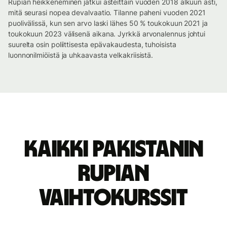
Rupian heikkeneminen jatkui asteittain vuoden 2018 alkuun asti,
mitä seurasi nopea devalvaatio. Tilanne paheni vuoden 2021
puolivälissä, kun sen arvo laski lähes 50 % toukokuun 2021 ja
toukokuun 2023 välisenä aikana. Jyrkkä arvonalennus johtui
suurelta osin poliittisesta epävakaudesta, tuhoisista
luonnonilmiöistä ja uhkaavasta velkakriisistä.
Kaikki Pakistanin
rupian
vaihtokurssit