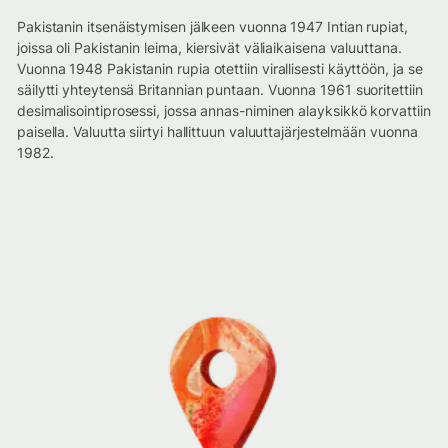
Pakistanin itsenäistymisen jälkeen vuonna 1947 Intian rupiat,
joissa oli Pakistanin leima, kiersivät väliaikaisena valuuttana.
Vuonna 1948 Pakistanin rupia otettiin virallisesti käyttöön, ja se
säilytti yhteytensä Britannian puntaan. Vuonna 1961 suoritettiin
desimalisointiprosessi, jossa annas-niminen alayksikkö korvattiin
paisella. Valuutta siirtyi hallittuun valuuttajärjestelmään vuonna
1982.