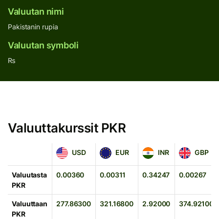
Valuutan nimi
Pakistanin rupia
Valuutan symboli
₨
Valuuttakurssit PKR
USD
EUR
INR
GBP
USD
EUR
INR
GBP
Valuutasta
0.00360
0.00311
0.34247
0.00267
PKR
Valuuttaan
277.86300
321.16800
2.92000
374.92100
PKR