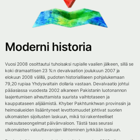
Moderni historia
Vuosi 2008 osoittautui tuhoisaksi rupialle vaalien jälkeen, sillä se
koki dramaattisen 23 %:n devalvaation joulukuun 2007 ja
elokuun 2008 välillä, pudoten historialliseen pohjalukemaan
79,20 rupiaa Yhdysvaltain dollaria vastaan. Devalvaatio johtui
pääasiassa vuodesta 2002 alkaneen Pakistanin luotonannon
laajentumisen aiheuttamista suurista vaihtotaseen ja
kauppataseen alijäämistä. Khyber Pakhtunkhwan provinssin ja
heimoalueiden lisääntyneet levottomuudet johtivat suorien
ulkomaisten sijoitusten laskuun, mikä toi rakenteelliset
maksutaseongelmat päivänvaloon. Tästä taas seurasi
ulkomaisten valuuttavarojen lähteminen jyrkkään laskuun.