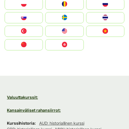
Polska
România
Россия
Slovensko
Ruoŧŧa
ไทย
Türkiye
United States
Vietnam
中国
中國香港特別行政區
Valuuttakurssit:
Kansainväliset rahansiirrot:
Kurssihistoria:
AUD: historiallinen kurssi