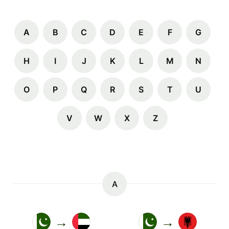
A
B
C
D
E
F
G
H
I
J
K
L
M
N
O
P
Q
R
S
T
U
V
W
X
Z
A
→
→