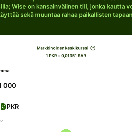
lla; Wise on kansainvälinen tili, jonka kautta vo
käyttää sekä muuntaa rahaa paikallisten tapaan
Markkinoiden keskikurssi
1 PKR = 0,01351 SAR
umma
PKR