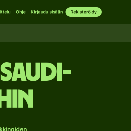
ittelu
Ohje
Kirjaudu sisään
Rekisteröidy
 Saudi-
hin
kkinoiden