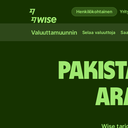
Henkilökohtainen
Yrit
Valuuttamuunnin
Selaa valuuttoja
Saa
Pakist
Ar
Wise tar