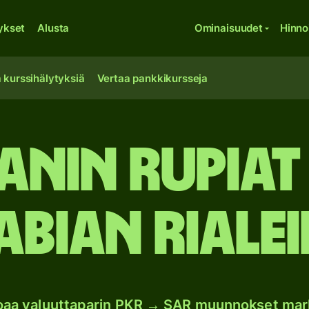
ykset
Alusta
Ominaisuudet
Hinno
 kurssihälytyksiä
Vertaa pankkikursseja
anin rupiat
abian rialei
joaa valuuttaparin PKR → SAR muunnokset mar