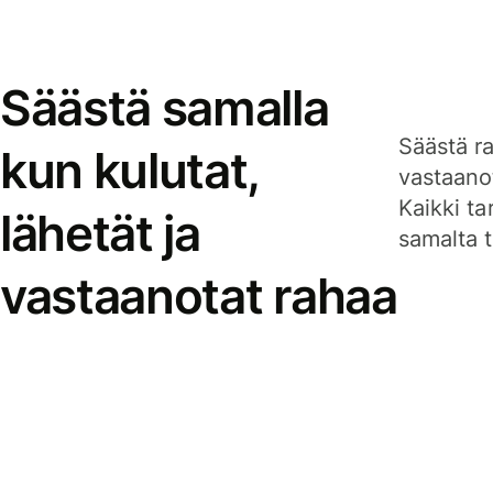
Säästä samalla
Säästä ra
kun kulutat,
vastaanot
Kaikki ta
lähetät ja
samalta ti
vastaanotat rahaa