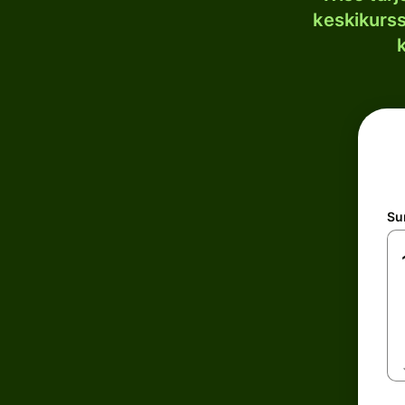
keskikurssi
S