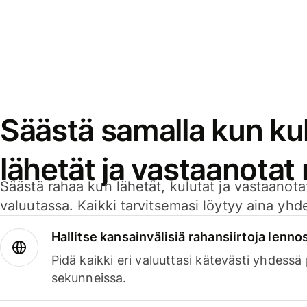
Säästä samalla kun kul
lähetät ja vastaanotat
Säästä rahaa kun lähetät, kulutat ja vastaanotat
valuutassa. Kaikki tarvitsemasi löytyy aina yhdelt
Hallitse kansainvälisiä rahansiirtoja lenno
Pidä kaikki eri valuuttasi kätevästi yhdessä
sekunneissa.