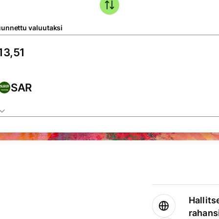
unnettu valuutaksi
SAR
Hallits
rahansi