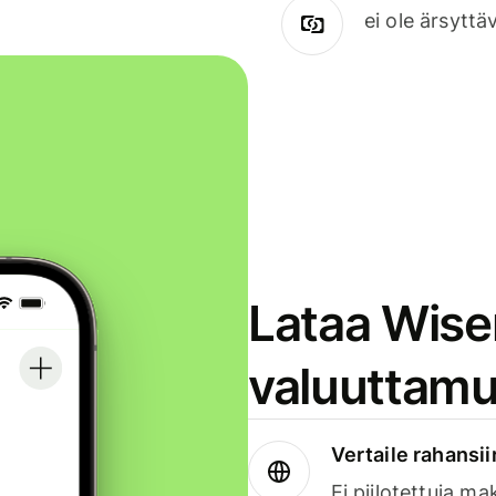
ei ole ärsyttä
Lataa Wise
valuuttamu
Vertaile rahansii
Ei piilotettuja ma