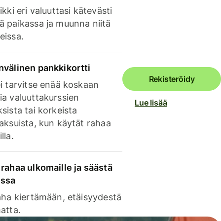
ikki eri valuuttasi kätevästi
ä paikassa ja muunna niitä
eissa.
nvälinen pankkikortti
Rekisteröidy
i tarvitse enää koskaan
ia valuuttakurssien
Lue lisää
sista tai korkeista
aksuista, kun käytät rahaa
lla.
rahaa ulkomaille ja säästä
issa
aha kiertämään, etäisyydestä
atta.