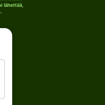
i lähettää,
.