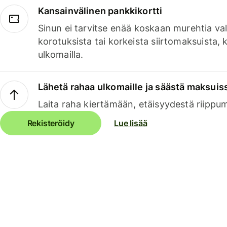
Kansainvälinen pankkikortti
Sinun ei tarvitse enää koskaan murehtia va
korotuksista tai korkeista siirtomaksuista,
ulkomailla.
Lähetä rahaa ulkomaille ja säästä maksuis
Laita raha kiertämään, etäisyydestä riippu
Rekisteröidy
Lue lisää