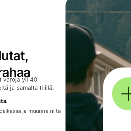
utat,
 rahaa
 varoja yli 40
ä ja samalta tilillä.
sta.
 paikassa ja muunna niitä