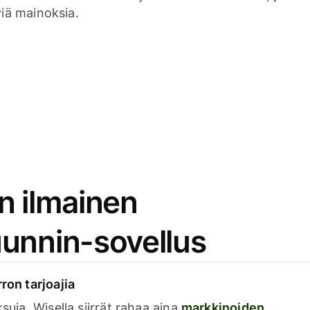
viä mainoksia.
n ilmainen
unnin-sovellus
rron tarjoajia
ksuja. Wisella siirrät rahaa aina
markkinoiden