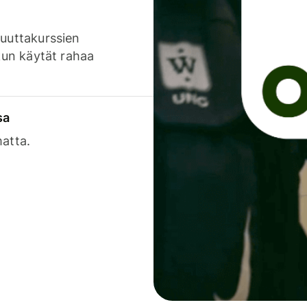
luuttakurssien
 kun käytät rahaa
sa
matta.