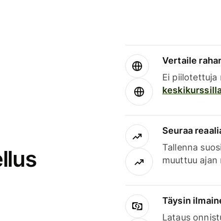
Vertaile rahan
Ei piilotettuj
keskikurssill
Seuraa reaali
Tallenna suosi
llus
muuttuu ajan 
Täysin ilmain
Lataus onnist