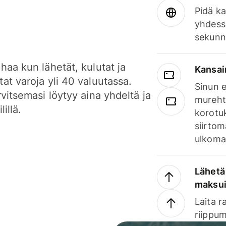
Pidä ka
yhdess
sekunn
haa kun lähetät, kulutat ja
Kansai
at varoja yli 40 valuutassa.
Sinun e
rvitsemasi löytyy aina yhdeltä ja
mureht
lillä.
korotuk
siirtom
ulkomai
Lähetä 
maksu
Laita r
riippum