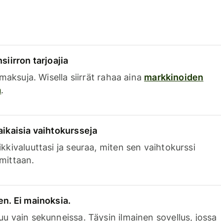
siirron tarjoajia
a maksuja. Wisella siirrät rahaa aina
markkinoiden
a
.
aikaisia vaihtokursseja
kkivaluuttasi ja seuraa, miten sen vaihtokurssi
mittaan.
en. Ei mainoksia.
uu vain sekunneissa. Täysin ilmainen sovellus, jossa