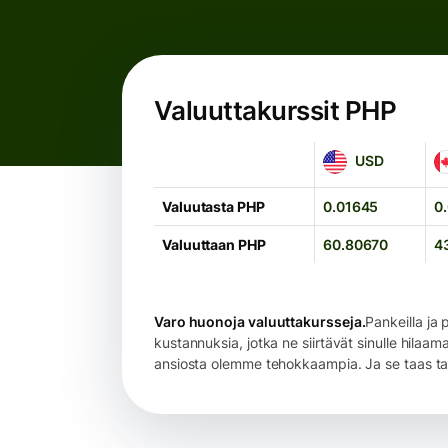
Valuuttakurssit PHP
USD
C
USD
Valuutasta PHP
0.01645
0
Valuuttaan PHP
60.80670
4
Varo huonoja valuuttakursseja.
Pankeilla ja p
kustannuksia, jotka ne siirtävät sinulle hila
ansiosta olemme tehokkaampia. Ja se taas tarko