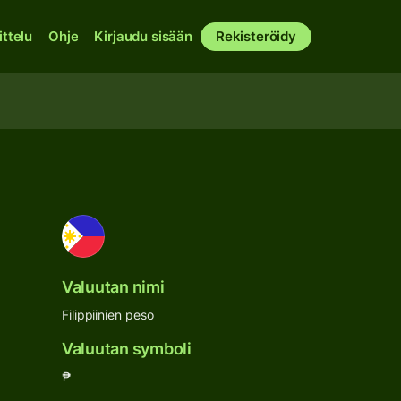
ittelu
Ohje
Kirjaudu sisään
Rekisteröidy
Valuutan nimi
Filippiinien peso
Valuutan symboli
₱