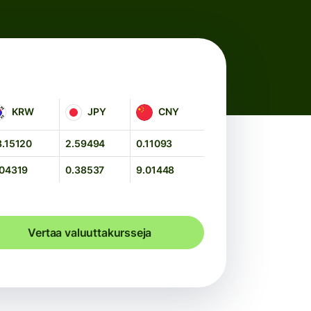
RW
JPY
CNY
KRW
JPY
CNY
3.15120
2.59494
0.11093
.04319
0.38537
9.01448
Vertaa valuuttakursseja