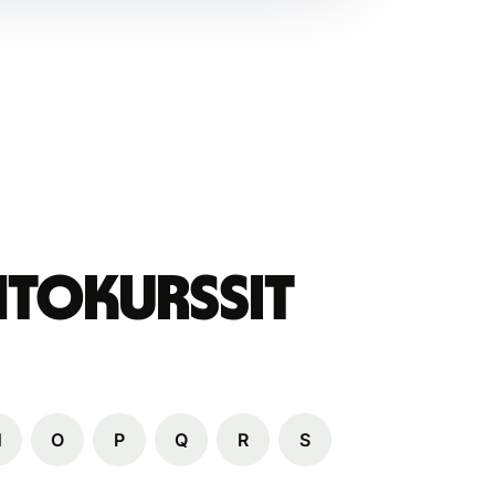
ihtokurssit
N
O
P
Q
R
S