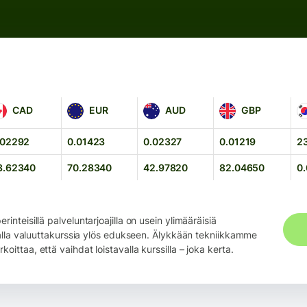
AD
EUR
AUD
GBP
K
CAD
EUR
AUD
GBP
.02292
0.01423
0.02327
0.01219
2
3.62340
70.28340
42.97820
82.04650
0
erinteisillä palveluntarjoajilla on usein ylimääräisiä
amalla valuuttakurssia ylös edukseen. Älykkään tekniikkamme
ittaa, että vaihdat loistavalla kurssilla – joka kerta.