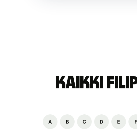
Kaikki Fil
A
B
C
D
E