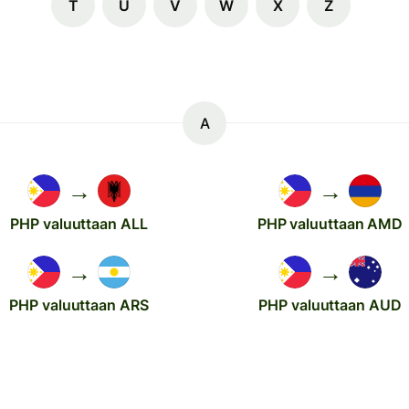
T
U
V
W
X
Z
A
→
→
PHP valuuttaan ALL
PHP valuuttaan AMD
→
→
PHP valuuttaan ARS
PHP valuuttaan AUD