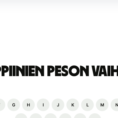
ippiinien peson va
F
G
H
I
J
K
L
M