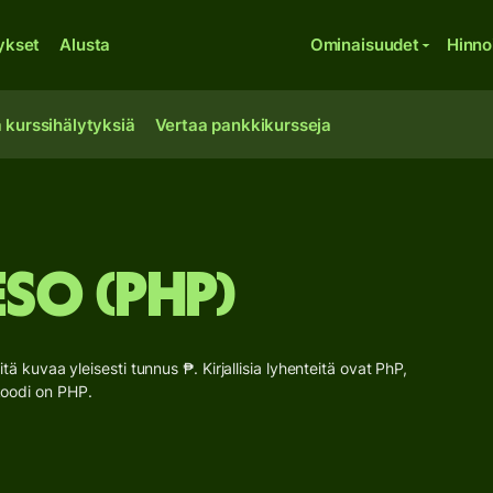
ykset
Alusta
Ominaisuudet
Hinno
 kurssihälytyksiä
Vertaa pankkikursseja
peso (PHP)
Sitä kuvaa yleisesti tunnus ₱. Kirjallisia lyhenteitä ovat PhP,
akoodi on PHP.