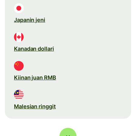
Japanin jeni
Kanadan dollari
Kiinan juan RMB
Malesian ringgit