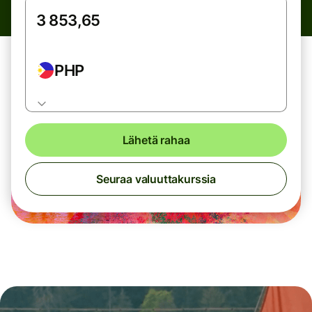
PHP
Lähetä rahaa
Seuraa valuuttakurssia