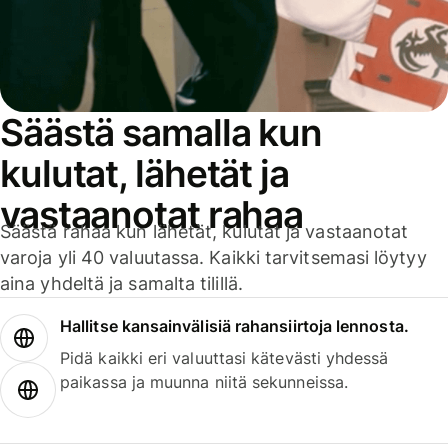
Säästä samalla kun
kulutat, lähetät ja
vastaanotat rahaa
Säästä rahaa kun lähetät, kulutat ja vastaanotat
varoja yli 40 valuutassa. Kaikki tarvitsemasi löytyy
aina yhdeltä ja samalta tilillä.
Hallitse kansainvälisiä rahansiirtoja lennosta.
Pidä kaikki eri valuuttasi kätevästi yhdessä
paikassa ja muunna niitä sekunneissa.