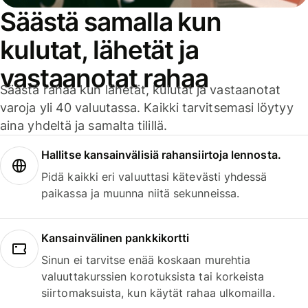
Säästä samalla kun
kulutat, lähetät ja
vastaanotat rahaa
Säästä rahaa kun lähetät, kulutat ja vastaanotat
varoja yli 40 valuutassa. Kaikki tarvitsemasi löytyy
aina yhdeltä ja samalta tilillä.
Hallitse kansainvälisiä rahansiirtoja lennosta.
Pidä kaikki eri valuuttasi kätevästi yhdessä
paikassa ja muunna niitä sekunneissa.
Kansainvälinen pankkikortti
Sinun ei tarvitse enää koskaan murehtia
valuuttakurssien korotuksista tai korkeista
siirtomaksuista, kun käytät rahaa ulkomailla.