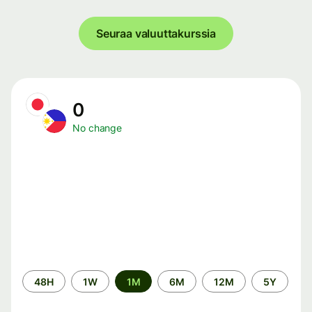
Seuraa valuuttakurssia
0
No change
Time
48H
1W
1M
6M
12M
5Y
period