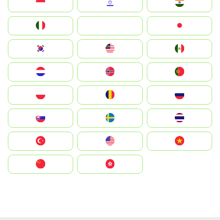
Indonesia
Israel
India
Italia
JA
Japan
South Korea
Malay
Mexico
Nederland
Norge
Portugal
Polska
România
Россия
Slovensko
Ruoŧŧa
ไทย
Türkiye
United States
Vietnam
中国
中國香港特別行政區