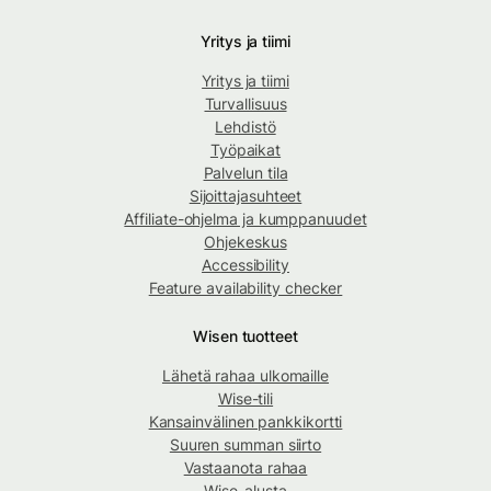
Yritys ja tiimi
Yritys ja tiimi
Turvallisuus
Lehdistö
Työpaikat
Palvelun tila
Sijoittajasuhteet
Affiliate-ohjelma ja kumppanuudet
Ohjekeskus
Accessibility
Feature availability checker
Wisen tuotteet
Lähetä rahaa ulkomaille
Wise-tili
Kansainvälinen pankkikortti
Suuren summan siirto
Vastaanota rahaa
Wise-alusta