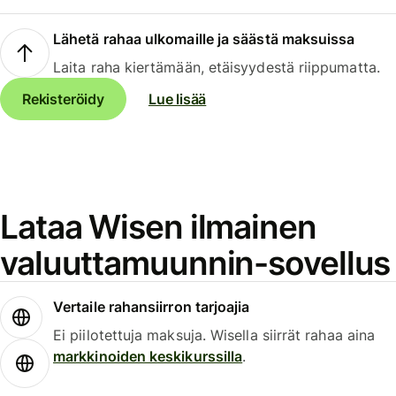
Lähetä rahaa ulkomaille ja säästä maksuissa
Laita raha kiertämään, etäisyydestä riippumatta.
Rekisteröidy
Lue lisää
Lataa Wisen ilmainen
valuuttamuunnin-sovellus
Vertaile rahansiirron tarjoajia
Ei piilotettuja maksuja. Wisella siirrät rahaa aina
markkinoiden keskikurssilla
.