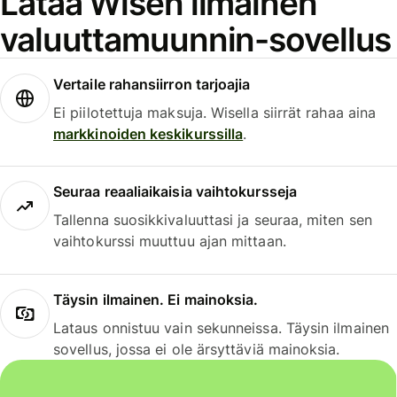
Lataa Wisen ilmainen
valuuttamuunnin-sovellus
Vertaile rahansiirron tarjoajia
Ei piilotettuja maksuja. Wisella siirrät rahaa aina
markkinoiden keskikurssilla
.
Seuraa reaaliaikaisia vaihtokursseja
Tallenna suosikkivaluuttasi ja seuraa, miten sen
vaihtokurssi muuttuu ajan mittaan.
Täysin ilmainen. Ei mainoksia.
Lataus onnistuu vain sekunneissa. Täysin ilmainen
sovellus, jossa ei ole ärsyttäviä mainoksia.