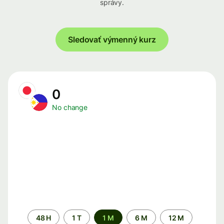
správy.
Sledovať výmenný kurz
0
No change
Time
48 H
1 T
1 M
6 M
12 M
period