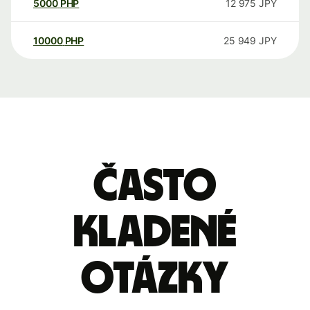
5000
PHP
12 975
JPY
10000
PHP
25 949
JPY
Často
kladené
otázky