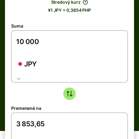
Stredový kurz
¥1 JPY = 0,3854 PHP
Suma
JPY
Premenené na