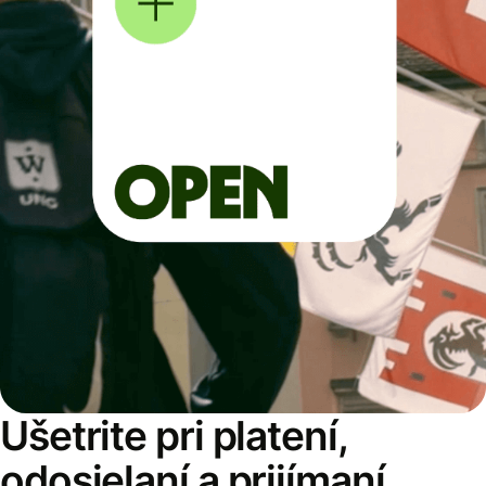
Ušetrite pri platení,
odosielaní a prijímaní