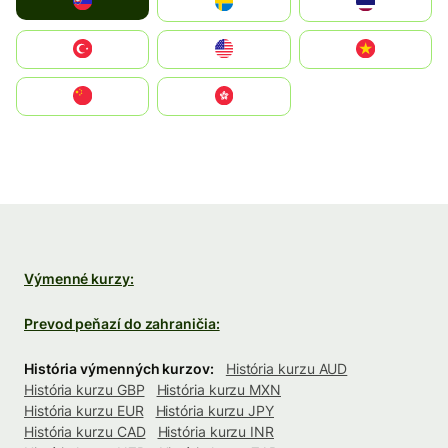
Slovensko
Ruoŧŧa
ไทย
Türkiye
United States
Vietnam
中国
中國香港特別行政區
Výmenné kurzy:
Prevod peňazí do zahraničia:
História výmenných kurzov:
História kurzu AUD
História kurzu GBP
História kurzu MXN
História kurzu EUR
História kurzu JPY
História kurzu CAD
História kurzu INR