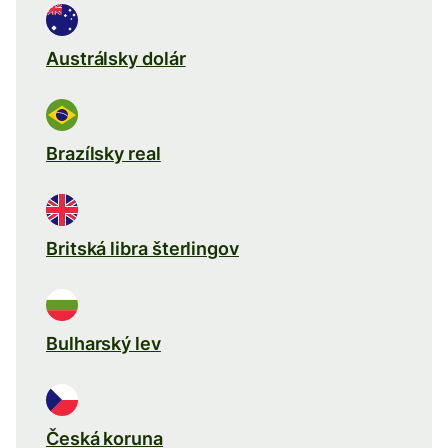
Austrálsky dolár
Brazílsky real
Britská libra šterlingov
Bulharský lev
Česká koruna