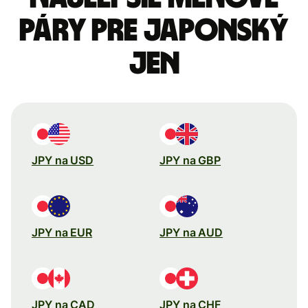
páry pre Japonský
jen
JPY na USD
JPY na GBP
JPY na EUR
JPY na AUD
JPY na CAD
JPY na CHF