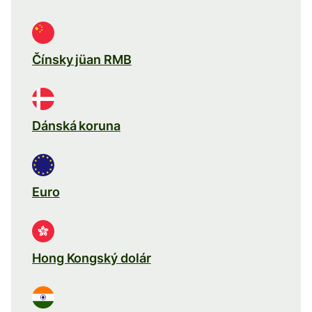
Čínsky jüan RMB
Dánská koruna
Euro
Hong Kongský dolár