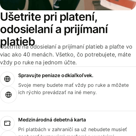
Ušetrite pri platení,
odosielaní a prijímaní
platieb
Ušetrite na odosielaní a prijímaní platieb a plaťte vo
viac ako 40 menách. Všetko, čo potrebujete, máte
vždy po ruke na jednom účte.
Spravujte peniaze odkiaľkoľvek.
Svoje meny budete mať vždy po ruke a môžete
ich rýchlo prevádzať na iné meny.
Medzinárodná debetná karta
Pri platbách v zahraničí sa už nebudete musieť