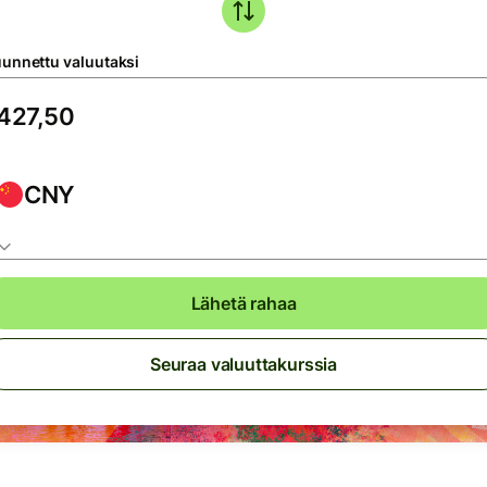
unnettu valuutaksi
CNY
Lähetä rahaa
Seuraa valuuttakurssia