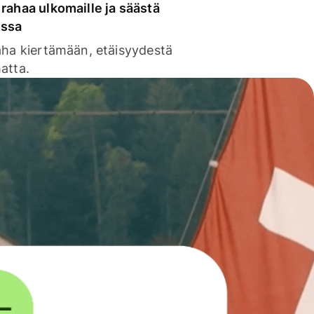
rahaa ulkomaille ja säästä
issa
aha kiertämään, etäisyydestä
atta.