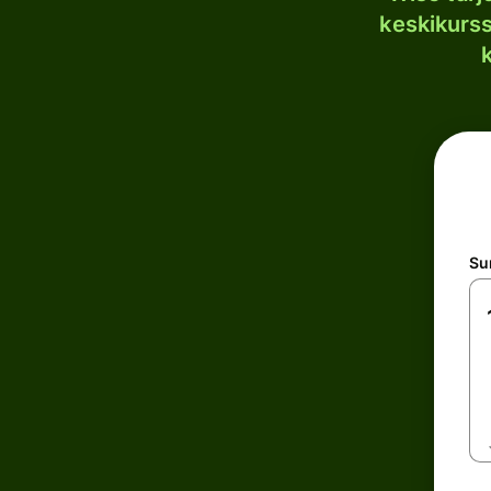
keskikurssi
S