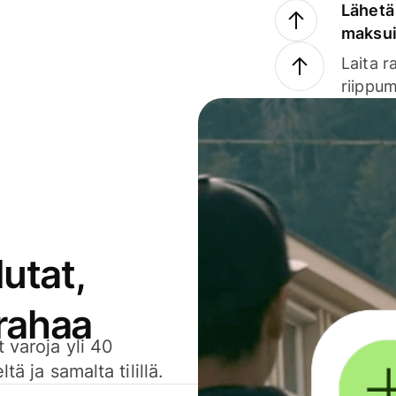
Lähetä 
maksu
Laita r
riippum
utat,
 rahaa
 varoja yli 40
ä ja samalta tilillä.