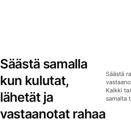
Säästä samalla
Säästä ra
kun kulutat,
vastaanot
Kaikki ta
lähetät ja
samalta ti
vastaanotat rahaa