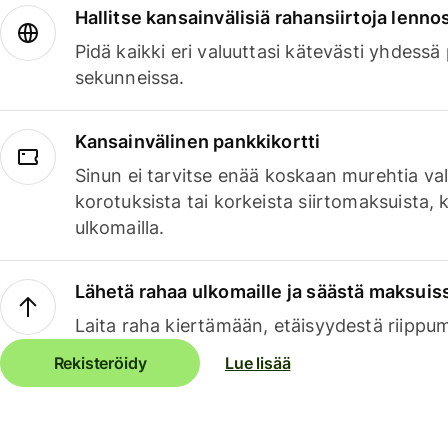
Hallitse kansainvälisiä rahansiirtoja lenno
Pidä kaikki eri valuuttasi kätevästi yhdessä
sekunneissa.
Kansainvälinen pankkikortti
Sinun ei tarvitse enää koskaan murehtia va
korotuksista tai korkeista siirtomaksuista,
ulkomailla.
Lähetä rahaa ulkomaille ja säästä maksuis
Laita raha kiertämään, etäisyydestä riippu
Rekisteröidy
Lue lisää