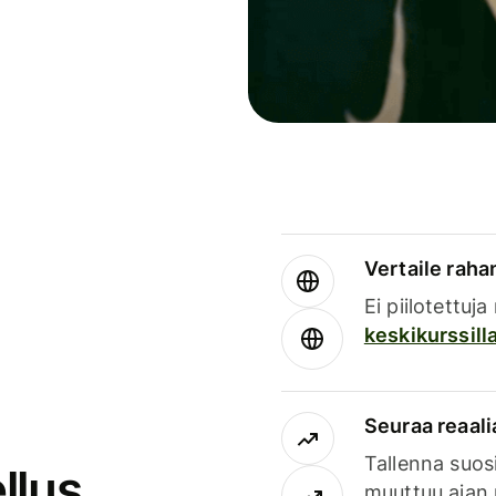
Vertaile rahan
Ei piilotettuj
keskikurssill
Seuraa reaali
Tallenna suosi
llus
muuttuu ajan 