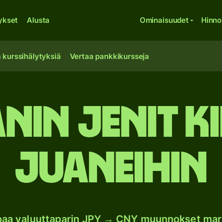
ykset
Alusta
Ominaisuudet
Hinno
 kurssihälytyksiä
Vertaa pankkikursseja
nin jenit K
juaneihin
joaa valuuttaparin JPY → CNY muunnokset mar