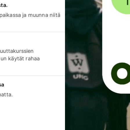
sta.
 paikassa ja muunna niitä
luuttakurssien
 kun käytät rahaa
sa
matta.