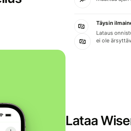
Täysin ilmain
Lataus onnist
ei ole ärsyttä
Lataa Wise