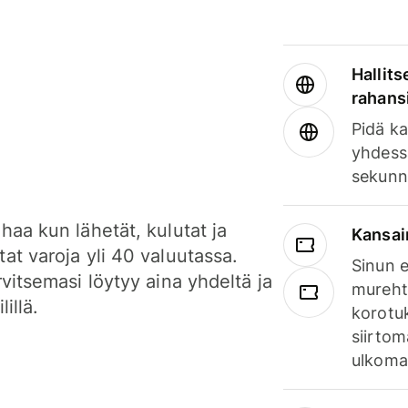
Hallits
rahansi
Pidä ka
yhdess
sekunn
haa kun lähetät, kulutat ja
Kansai
at varoja yli 40 valuutassa.
Sinun e
rvitsemasi löytyy aina yhdeltä ja
mureht
lillä.
korotuk
siirtom
ulkomai