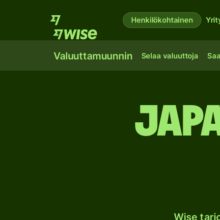
Henkilökohtainen
Yrit
Valuuttamuunnin
Selaa valuuttoja
Saa
Japa
Wise tar