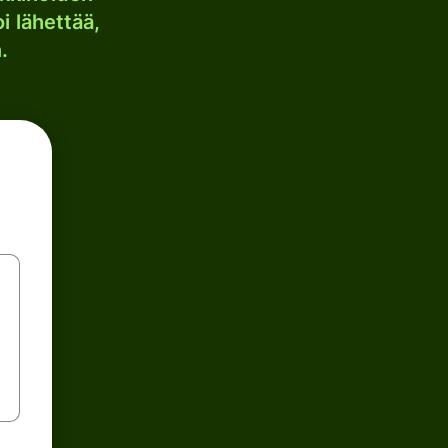
i lähettää,
.