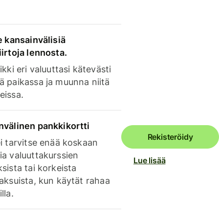
e kansainvälisiä
irtoja lennosta.
ikki eri valuuttasi kätevästi
ä paikassa ja muunna niitä
eissa.
nvälinen pankkikortti
Rekisteröidy
i tarvitse enää koskaan
ia valuuttakurssien
Lue lisää
sista tai korkeista
aksuista, kun käytät rahaa
lla.