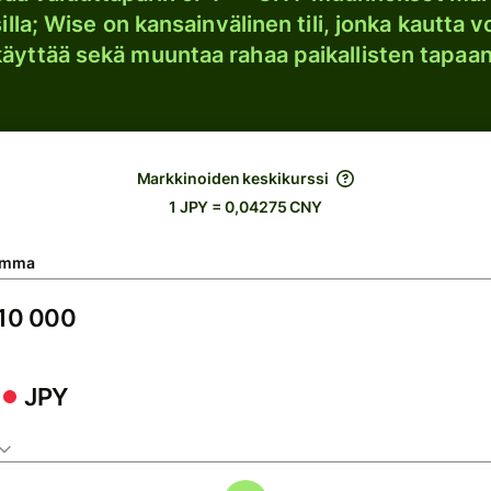
lla; Wise on kansainvälinen tili, jonka kautta vo
käyttää sekä muuntaa rahaa paikallisten tapaan
Markkinoiden keskikurssi
1 JPY = 0,04275 CNY
umma
JPY