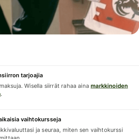
siirron tarjoajia
a maksuja. Wisella siirrät rahaa aina
markkinoiden
a
.
aikaisia vaihtokursseja
kkivaluuttasi ja seuraa, miten sen vaihtokurssi
mittaan.