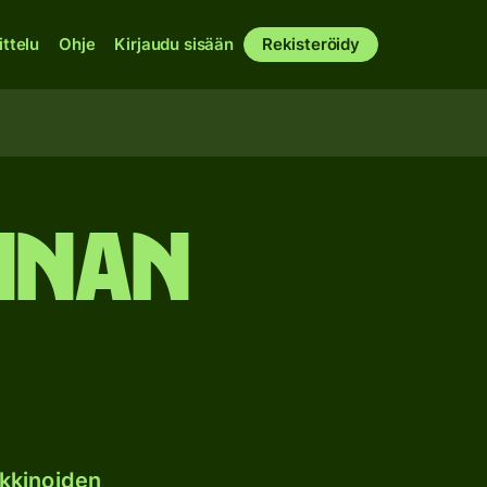
ittelu
Ohje
Kirjaudu sisään
Rekisteröidy
iinan
kkinoiden