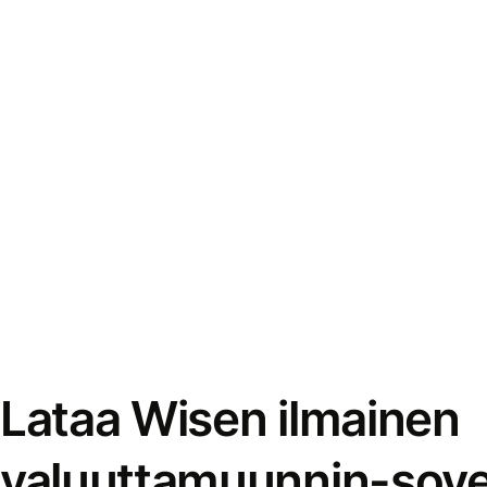
Lataa Wisen ilmainen
valuuttamuunnin-sove