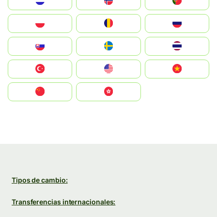
Nederland
Norge
Portugal
Polska
România
Россия
Slovensko
Ruoŧŧa
ไทย
Türkiye
United States
Vietnam
中国
中國香港特別行政區
Tipos de cambio:
Transferencias internacionales: