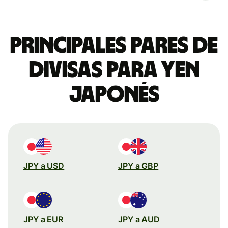
Principales pares de
divisas para yen
japonés
JPY a USD
JPY a GBP
JPY a EUR
JPY a AUD