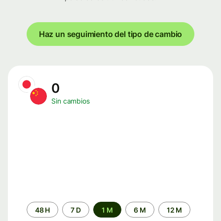
Haz un seguimiento del tipo de cambio
0
Sin cambios
Periodo
48 H
7 D
1 M
6 M
12 M
de