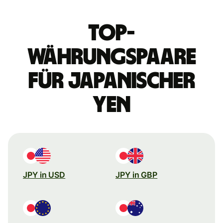
Top-
Währungspaare
für japanischer
Yen
JPY in USD
JPY in GBP