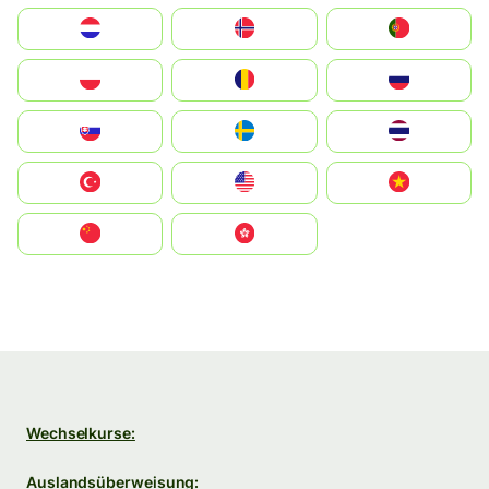
Nederland
Norge
Portugal
Polska
România
Россия
Slovensko
Ruoŧŧa
ไทย
Türkiye
United States
Vietnam
中国
中國香港特別行政區
Wechselkurse:
Auslandsüberweisung: