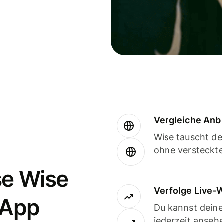
Vergleiche Anb
Wise tauscht d
ohne versteckt
se Wise
Verfolge Live-
-App
Du kannst dein
jederzeit anseh