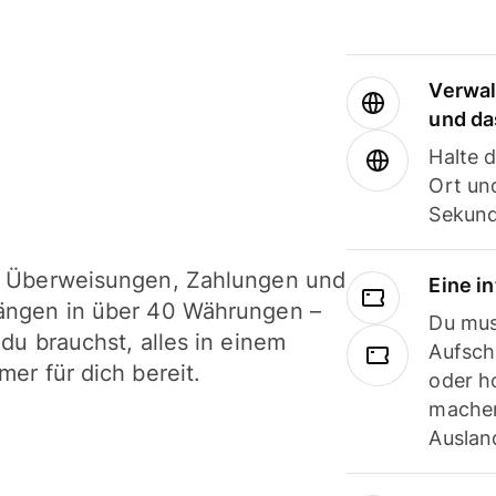
Verwal
und da
Halte 
Ort und
Sekund
i Überweisungen, Zahlungen und
Eine i
ängen in über 40 Währungen –
Du mus
 du brauchst, alles in einem
Aufsch
mer für dich bereit.
oder h
machen
Ausland