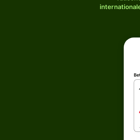
internationa
Be