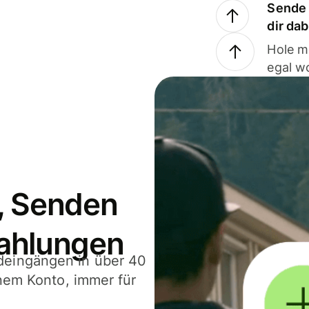
Sende 
dir da
Hole m
egal w
, Senden
ahlungen
deingängen in über 40
inem Konto, immer für