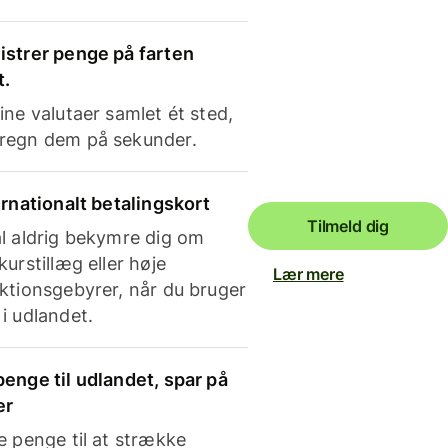
strer penge på farten
t.
ine valutaer samlet ét sted,
regn dem på sekunder.
ernationalt betalingskort
Tilmeld dig
l aldrig bekymre dig om
kurstillæg eller høje
Lær mere
ktionsgebyrer, når du bruger
i udlandet.
enge til udlandet, spar på
er
e penge til at strække