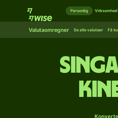
Personlig
Virksomhed
Valutaomregner
Se alle valutaer
Få ku
Singa
kin
Konverte