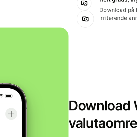
Download på få
irriterende an
Download W
valutaomr