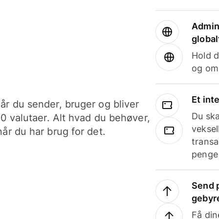
Admini
global
Hold d
og om
Et int
år du sender, bruger og bliver
Du ska
40 valutaer. Alt hvad du behøver,
veksel
år du har brug for det.
transa
penge 
Send p
gebyr
Få din