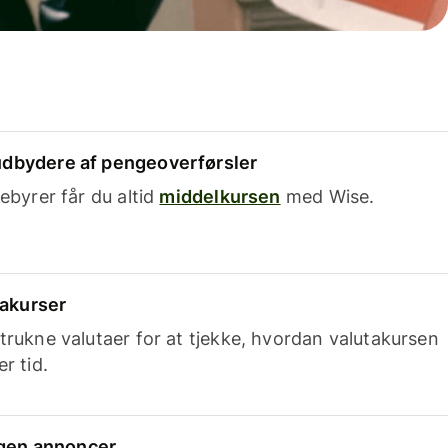
dbydere af pengeoverførsler
ebyrer får du altid
middelkursen
med Wise.
takurser
trukne valutaer for at tjekke, hvordan valutakursen
r tid.
ingen annoncer