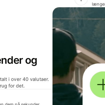
længer
sender og
alt i over 40 valutaer.
rug for det.
egn dem på sekunder.