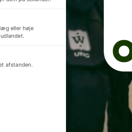
læg eller høje
 udlandet.
et afstanden.