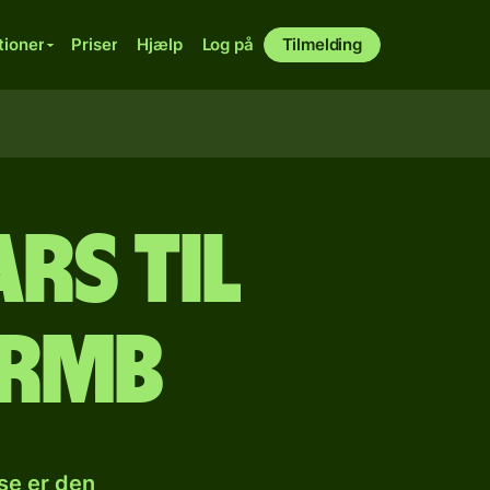
tioner
Priser
Hjælp
Log på
Tilmelding
rs til
 rmb
se er den