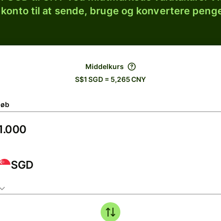
 konto til at sende, bruge og konvertere penge
Middelkurs
S$1 SGD = 5,265 CNY
løb
SGD