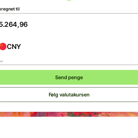
regnet til
CNY
Send penge
Følg valutakursen