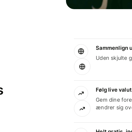
Sammenlign u
Uden skjulte g
s
Følg live valu
Gem dine fore
ændrer sig ove
Helt gratis, 