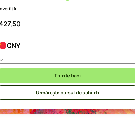
vertit în
CNY
Trimite bani
Urmărește cursul de schimb