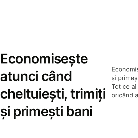
Economisește
Economise
atunci când
și prime
Tot ce ai
cheltuiești, trimiți
oricând a
și primești bani