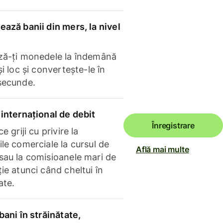
ază banii din mers, la nivel
ză-ți monedele la îndemână
și loc și convertește-le în
secunde.
internațional de debit
Înregistrare
e griji cu privire la
le comerciale la cursul de
Află mai multe
sau la comisioanele mari de
ie atunci când cheltui în
ate.
bani în străinătate,