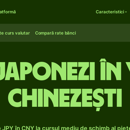
atformă
Caracteristici
te curs valutar
Compară rate bănci
japonezi în
chinezești
JPY în CNY la cursul mediu de schimb al pieț