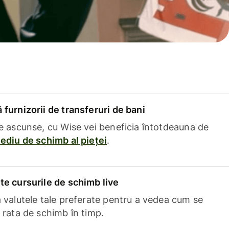
furnizorii de transferuri de bani
e ascunse, cu Wise vei beneficia întotdeauna de
ediu de schimb al pieței
.
e cursurile de schimb live
 valutele tale preferate pentru a vedea cum se
 rata de schimb în timp.