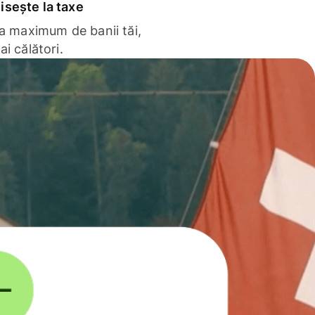
sește la taxe
la maximum de banii tăi,
ai călători.