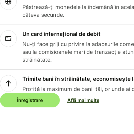
Păstrează-ți monedele la îndemână în acelaș
câteva secunde.
Un card internațional de debit
Nu-ți face griji cu privire la adaosurile com
sau la comisioanele mari de tranzacție atun
străinătate.
Trimite bani în străinătate, economisește l
Profită la maximum de banii tăi, oriunde ai c
Înregistrare
Află mai multe