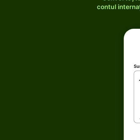
contul internaț
Su