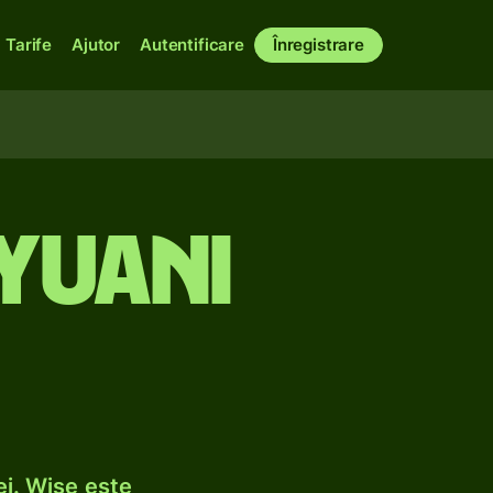
Tarife
Ajutor
Autentificare
Înregistrare
 yuani
ei. Wise este