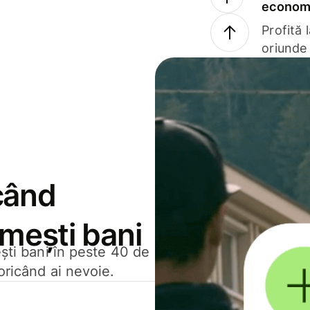
economi
Profită 
oriunde 
când
rimești bani
ești bani în peste 40 de
oricând ai nevoie.
.