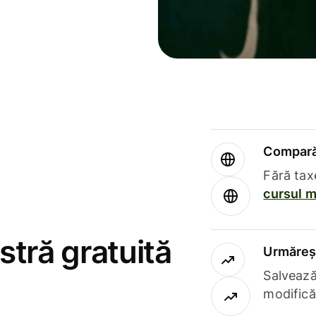
Compară 
Fără tax
cursul m
stră gratuită
Urmăreșt
Salvează
modifică