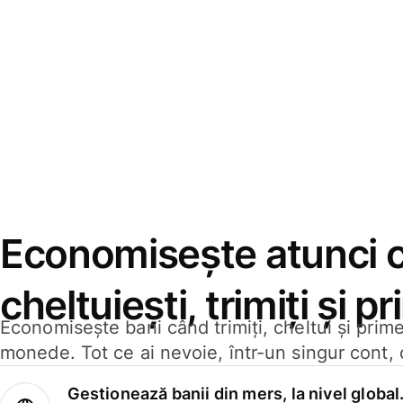
Economisește atunci 
cheltuiești, trimiți și p
Economisește bani când trimiți, cheltui și prim
monede. Tot ce ai nevoie, într-un singur cont, 
Gestionează banii din mers, la nivel global