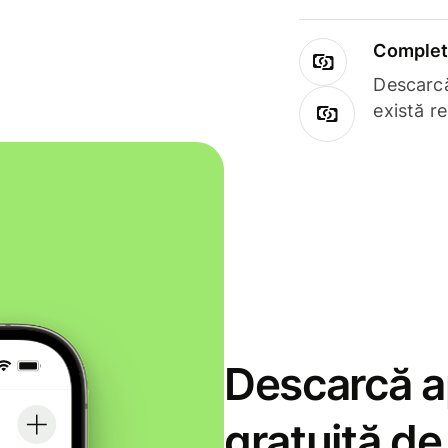
Complet 
Descarcă
există r
Descarcă ap
gratuită d