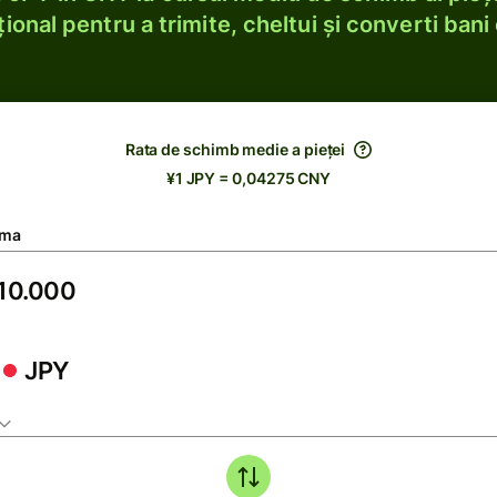
ional pentru a trimite, cheltui și converti bani 
Rata de schimb medie a pieței
¥1 JPY = 0,04275 CNY
ma
JPY