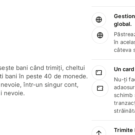
Gestione
global.
Păstrea
în acela
câteva 
ște bani când trimiți, cheltui
Un card 
ști bani în peste 40 de monede.
Nu-ți fac
 nevoie, într-un singur cont,
adaosuri
i nevoie.
schimb 
tranzacț
străinăt
Trimite 