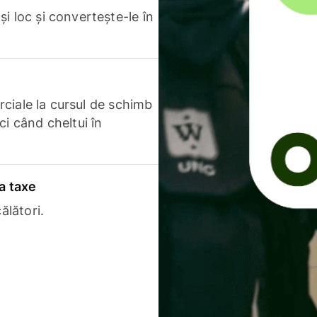
i loc și convertește-le în
erciale la cursul de schimb
ci când cheltui în
a taxe
ălători.