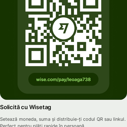
Solicită cu Wisetag
Setează moneda, suma și distribuie-ți codul QR sau linkul.
Perfect pentru plăți rapide în persoană.