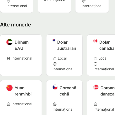
Internațional
Internațional
Alte monede
Dirham
Dolar
Dolar
EAU
australian
canadia
Internațional
Local
Local
Internațional
Internațional
Yuan
Coroană
Coroan
renminbi
cehă
daneză
Internațional
Internațional
Internațional