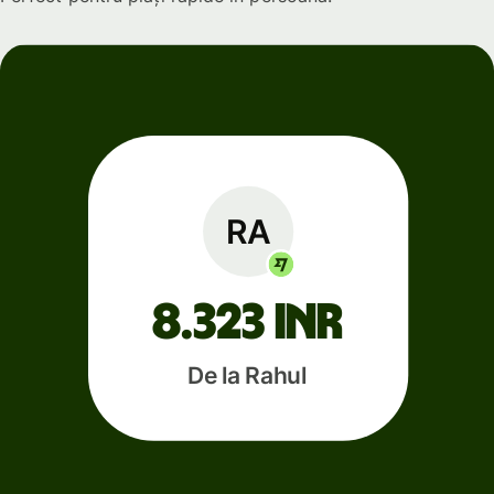
RA
8.323 INR
De la Rahul