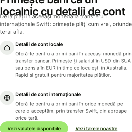
localnic cu detalii de cont
De la plăți în aceeași monedă la transferuri
internaționale Swift: primește plăți cum vrei, oriunde
te-ai afla.
Detalii de cont locale
Oferă-le pentru a primi bani în aceeași monedă prin
transfer bancar. Primește-ți salariul în USD din SUA
sau pensia în EUR în timp ce locuiești în Australia.
Rapid și gratuit pentru majoritatea plăților.
Detalii de cont internaționale
Oferă-le pentru a primi bani în orice monedă pe
care o acceptăm, prin transfer Swift, din aproape
orice țară.
Vezi valutele disponibile
Vezi taxele noastre