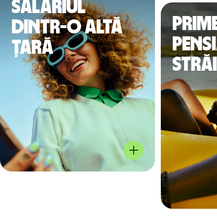
salariul
Prime
dintr-o altă
pensi
țară
stră