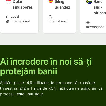
Dolar
Șiling
Rand
singaporez
ugandez
sud-
african
Local
Internațional
Internațional
Internațional
Ai încredere în noi să-ți
protejăm banii
Ajutăm peste 14,8 milioane de persoane să transfere
trimestrial 212 miliarde de RON. Iată cum ne asigurăm că
procesul este unul sigur.