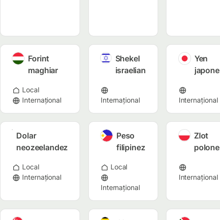
Forint
Shekel
Yen
maghiar
israelian
japone
Local
Internațional
Internațional
Internațional
Dolar
Peso
Zlot
neozeelandez
filipinez
polone
Local
Local
Internațional
Internațional
Internațional